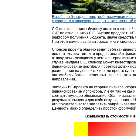
Всеобщее благоденствие, робокоммунизм или 
сценариям человечество ведет искусственный 
CIO по отношению к бизнесу должен вести себя 
ДИТ
по отношению к CIO. Умение продавать ИТ-
фактором получения бюджета, иначе средства м
При этом важно различать заказчика и спонсора
Спонсор проекта обычно ведет себя как инвесто
доказательства того, что предлагаемый к фин
отдачу, чем имеющиеся у него альтернативные
случае неудачи CIO, спонсор может инвестирова
финансирование портфеля проектов других по
размещение на депозитах или же просто купить 
автомобиль. Важно представить проект так, чт
направлении.
Заказчик ИТ-проекта на стороне бизнеса, скоре
финансирование у спонсора. И ему, так же как 
соответствующее обоснование. Оба – и заказчик
результате вынести для себя некую ценность. На
что покупатель готов заплатить запрашиваемую
Ценность можно определить простой формулой:
Взаимосвязь стоимости и 