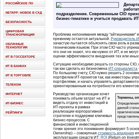
РОССИЙСКОЕ ПО
Департ
работат
NETAPP: НОВОЕ В СХД
подразделение. Современным CIO прихо
бизнес-тематике и учиться продавать И
БЕЗОПАСНОСТЬ
ЦИФРОВАЯ
Проблема непонимания между "айтишниками" и 
ТРАНСФОРМАЦИЯ
прежнему остается актуальной.
Руководитель 
зачастую пытается объяснять свою роль в раз
ОБЛАЧНЫЕ
техническим языком. При этом CIO часто упрек
ТЕХНОЛОГИИ
что они не знают, что им нужно от ИТ, и не мо
оценки эффективности внедрения тех или ины
ИТ В ГОССЕКТОРЕ
Ситуацию необходимо решать со стороны CIO, 
ИТ В БАНКАХ
так как сделать из бизнесмена
ИТ-специалиста
По большому счету, CIO нужно решить 2 основн
ИТ В ТОРГОВЛЕ
портфелем ИТ-проектов так, как инвесторы уп
портфелями, и начать управлять департаменто
ТЕЛЕКОМ
ориентированным на потребности его клиентов
Руководство организации хочет
ИНТЕРНЕТ
Термины, оп
понимать объем затрат на ИТ и
видеть отдачу от инвестиций в
ИТ-БИЗНЕС
Определения
ИТ-проекты в рамках
данной стать
реализации корпоративной
практическом
РЕЙТИНГИ
стратегии и поддержки ключевых
представлен
бизнес-процессов. С
финансовой и инвестиционной
точки зрения это понимание формируют 5 основн
Ownership) – совокупная
стоимость владения
ил
эксплуатацию средств ИТ;
ROI
(Return on Invest