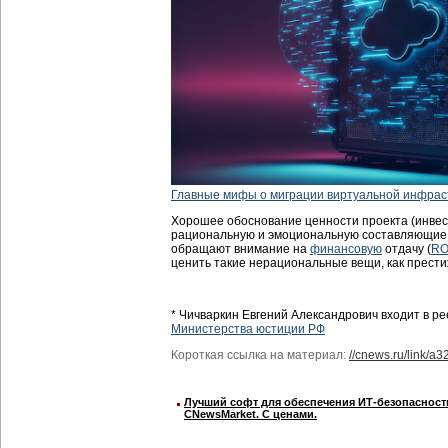
Главные мифы о миграции виртуальной инфрас
Хорошее обоснование ценности проекта (инвес
рациональную и эмоциональную составляющие
обращают внимание на
финансовую
отдачу (
RO
ценить такие нерациональные вещи, как престиж
* Чичваркин Евгений Александрович входит в р
Министерства юстиции РФ
Короткая ссылка на материал:
//cnews.ru/link/a3
Лучший софт для обеспечения ИТ-безопасност
CNewsMarket. С ценами.