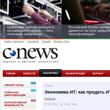
Цифровая трансформация в
Российский бизнес актив
нестабильное время — пять
движется по пути цифро
полезных лайфхаков
трансформации
Twitter (topnews)
Facebook
Youtube
Яндекс.Дзен
Средний бизнес начал
цифровизироваться со
скоростью крупных
АНАЛИТИКА
CNEWS
НОВОСТИ
КОНФЕРЕНЦИИ
ЖУРНАЛ
корпораций
УМНЫЙ ГОРОД
Статья
Экономика ИТ: как продать И
ЛАЙФХАКИ
ЦИФРОВИЗАЦИИ
CioGuru
КОРПОРАТИВНАЯ
27.02.2013, Ср, 14:02, Мск
МОБИЛЬНОСТЬ