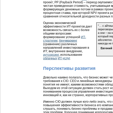
проект; PP (Payback Period) – период окупаемо
чистая приведенная стоимость, учитывающая в
формирующих денежные потоки в рамках проек
процентная ставка, при которой NPV проекта р
сравнения относительной доходности разных п
Оценка экономической
"… с айтиш
эффективности ИТ-проектов дает
переговоры
возможность связать их с более
а они – на 
общими вопросами:
который пер
формирование успешной
ИТ-
абсолютно.
стратегии
;
бенчмаркинг
никогда не 
(сравнение) различных
направлений инвестирования в
Евгений 
ИТ; внутреннее внедрение,
аутсорсинг
, использование
облачных
ИТ-услуг
.
Перспективы развития
Довольно наивно полагать, что бизнес может ч
требования к CIO. CEO и линейные менеджеры 
понятия не имеют, какими возможностями обла
Выходом из этой ситуации должен стать рост н
пониманием процессов управления инвестициям
инноваций и, как ни странно, корпоративных пр
Именно CIO должен лучше кого-либо знать, что
повышения эффективности бизнеса его компани
слушать, понимать бизнес-проблемы и продава
этих проблем. Хорошее понимание корпоративн