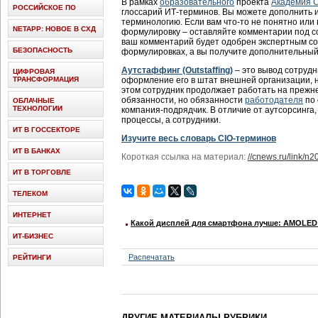
В рамках
образовательного
проекта
Академия 
РОССИЙСКОЕ ПО
глоссарий ИТ-терминов. Вы можете дополнить 
терминологию. Если вам что-то не понятно или
NETAPP: НОВОЕ В СХД
формулировку – оставляйте комментарии под 
ваш комментарий будет одобрен экспертным сов
БЕЗОПАСНОСТЬ
формулировках, а вы получите дополнительный 
Аутстаффинг (Outstaffing)
– это вывод сотрудн
ЦИФРОВАЯ
ТРАНСФОРМАЦИЯ
оформление его в штат внешней организации, 
этом сотрудник продолжает работать на прежн
обязанности, но обязанности
работодателя
по 
ОБЛАЧНЫЕ
ТЕХНОЛОГИИ
компания-подрядчик. В отличие от аутсорсинга
процессы, а сотрудники.
ИТ В ГОССЕКТОРЕ
Изучите весь словарь CIO-терминов
ИТ В БАНКАХ
Короткая ссылка на материал:
//cnews.ru/link/n
ИТ В ТОРГОВЛЕ
ТЕЛЕКОМ
ИНТЕРНЕТ
Какой дисплей для смартфона лучше: AMOLED 
ИТ-БИЗНЕС
Распечатать
РЕЙТИНГИ
ДРУГИЕ МАТЕРИАЛЫ РУБРИКИ