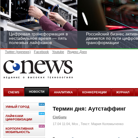
Цифровая трансформация в
Российский бизнес актив
нестабильное время — пять
движется по пути цифро
полезных лайфхаков
трансформации
Twitter (topnews)
Facebook
Youtube
Яндекс.Дзен
Средний бизнес начал
цифровизироваться со
скоростью крупных
НОВОСТИ
CNEWS
АНАЛИТИКА
КОНФЕРЕНЦИИ
ЖУРНАЛ
корпораций
УМНЫЙ ГОРОД
Термин дня: Аутстаффинг
ЛАЙФХАКИ
CioGuru
ЦИФРОВИЗАЦИИ
17.04 11:04, Мск
, Текст: Мария Коломыченко
КОРПОРАТИВНАЯ
МОБИЛЬНОСТЬ