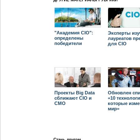
"Академия CIO":
Эксперты из
определены
лауреатов пр
победители
для CIO
Проекты Big Data
Обновлен сп
сближают CIO и
«10 технологи
CMO
которые изме
мир»
Стань другом