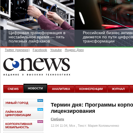
Цифровая трансформация в
Российский бизнес актив
нестабильное время — пять
движется по пути цифро
полезных лайфхаков
трансформации
Twitter (topnews)
Facebook
Youtube
Яндекс.Дзен
Средний бизнес начал
цифровизироваться со
скоростью крупных
НОВОСТИ
CNEWS
АНАЛИТИКА
КОНФЕРЕНЦИИ
ЖУРНАЛ
корпораций
УМНЫЙ ГОРОД
Термин дня: Программы корп
лицензирования
ЛАЙФХАКИ
ЦИФРОВИЗАЦИИ
CioGuru
КОРПОРАТИВНАЯ
12.04 11:04, Мск
, Текст: Мария Коломыченко
МОБИЛЬНОСТЬ