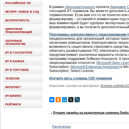
РОССИЙСКОЕ ПО
В рамках
образовательного
проекта
Академия 
глоссарий ИТ-терминов. Вы можете дополнить 
NETAPP: НОВОЕ В СХД
терминологию. Если вам что-то не понятно или
формулировку – оставляйте комментарии под 
БЕЗОПАСНОСТЬ
ваш комментарий будет одобрен экспертным сов
формулировках, а вы получите дополнительный 
ЦИФРОВАЯ
ТРАНСФОРМАЦИЯ
Программы корпоративного лицензирования (
предназначены для организаций, которые прио
ОБЛАЧНЫЕ
нескольких компьютеров. Корпоративное лицен
ТЕХНОЛОГИИ
возможность существенно сэкономить средства, 
облегчить развертывание ПО, обеспечить гибкос
ИТ В ГОССЕКТОРЕ
предусматривает различные варианты оплаты и
программу поддержки Software Assurance. К пр
ИТ В БАНКАХ
лицензирования относятся:
Microsoft Open Lice
Subscription,
Microsoft Enterprise Agreement
и Mic
ИТ В ТОРГОВЛЕ
Subscription, Select License.
Изучите весь словарь CIO-терминов
ТЕЛЕКОМ
Короткая ссылка на материал:
//cnews.ru/link/n
ИНТЕРНЕТ
ИТ-БИЗНЕС
РЕЙТИНГИ
Лучшие тарифы на выделенные серверы Dedica
Распечатать