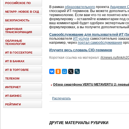
РОССИЙСКОЕ ПО
В рамках
образовательного
проекта
Академия 
глоссарий ИТ-терминов. Вы можете дополнить 
NETAPP: НОВОЕ В СХД
терминологию. Если вам что-то не понятно или
формулировку – оставляйте комментарии под 
БЕЗОПАСНОСТЬ
ваш комментарий будет одобрен экспертным сов
формулировках, а вы получите дополнительный 
ЦИФРОВАЯ
ТРАНСФОРМАЦИЯ
Самообслуживание для пользователей ИТ (Sel
пользователя
ИТ-услуги
самостоятельно заказат
ОБЛАЧНЫЕ
например, через
портал самообслуживания
орг
ТЕХНОЛОГИИ
Изучите весь словарь CIO-терминов
ИТ В ГОССЕКТОРЕ
Короткая ссылка на материал:
//cnews.ru/link/n
ИТ В БАНКАХ
ИТ В ТОРГОВЛЕ
ТЕЛЕКОМ
Обзор смартфона VERTU METAVERTU 2: первый
ИНТЕРНЕТ
ИТ-БИЗНЕС
Распечатать
РЕЙТИНГИ
ДРУГИЕ МАТЕРИАЛЫ РУБРИКИ