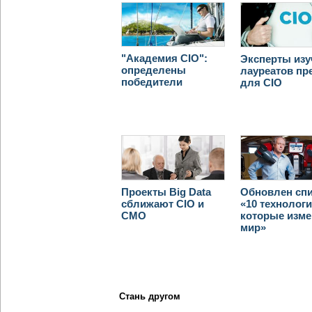
"Академия CIO":
Эксперты из
определены
лауреатов пр
победители
для CIO
Проекты Big Data
Обновлен сп
сближают CIO и
«10 технологи
CMO
которые изме
мир»
Стань другом