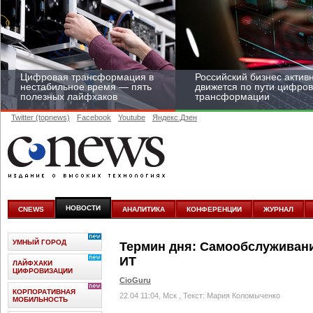
Цифровая трансформация в
Российский бизнес актив
нестабильное время — пять
движется по пути цифро
полезных лайфхаков
трансформации
Twitter (topnews)
Facebook
Youtube
Яндекс.Дзен
Средний бизнес начал
цифровизироваться со
скоростью крупных
НОВОСТИ
CNEWS
АНАЛИТИКА
КОНФЕРЕНЦИИ
ЖУРНАЛ
корпораций
УМНЫЙ ГОРОД
Термин дня: Самообслуживани
ИТ
ЛАЙФХАКИ
ЦИФРОВИЗАЦИИ
CioGuru
КОРПОРАТИВНАЯ
22.04 11:04, Мск
, Текст: Мария Коломыченко
МОБИЛЬНОСТЬ