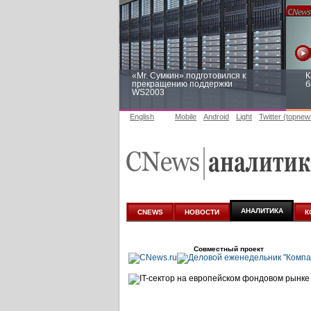
«Mr. Сумкин» подготовился к
К
прекращению поддержки
б
WS2003
English
Mobile
Android
Light
Twitter (topnew
Заоблачная оптимизация: как
Р
Faberlic изменил подход к
п
аналитике
АНАЛИТИКА
CNEWS
НОВОСТИ
К
Совместный проект