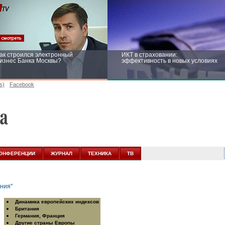
ак строился электронный
ИКТ в страховании:
изнес Банка Москвы?
эффективность в новых условиях
s)
Facebook
ейтинг CNewsInfrastructure 2015:
Информационная безопасность
риглашаем участвовать
бизнеса и госструктур: развитие в
новых условиях
ОНФЕРЕНЦИИ
ЖУРНАЛ
ТЕХНИКА
ТВ
Динамика европейских индексов
Британия
Германия, Франция
Другие страны Европы