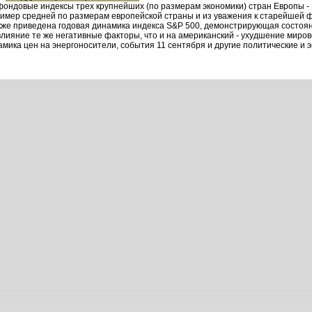
ондовые индексы трех крупнейших (по размерам экономики) стран Европы - 
ример средней по размерам европейской страны и из уважения к старейшей 
кже приведена годовая динамика индекса S&P 500, демонстрирующая состоян
лияние те же негативные факторы, что и на американский - ухудшение миро
амика цен на энергоносители, события 11 сентября и другие политические и 