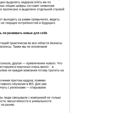
рудно выделить лидеров опять же по
У нас общие цифры составят немногим
акте прописано и выделено отдельной строкой
еет выходить за рамки привычного, видеть
 их текущих потребностей и будущего
 ли развивать новые для себя
тиций практически во все области бизнеса:
бизнесы. Также мы не исключаем
сонала, другая — привлечение нового. Что
естируем в персонал очень много - в
алеко не каждая компания готова тратить на
очники притока кадров, помимо
тивного обучения в IBS. Для уже
ичать с регионами — открываем
бы люди связывали с компанией не только
ости, масштабности и уникальности
 на рынке.