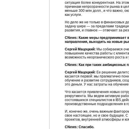
ситуация более конкурентная. На этом
причинам непрозрачности рынка в цел
меньше 300 млн долл., и что важно, о
как услуги.
Но дело же не только в финансовых дос
задачу шире — за пределами традицио
развития, и главное — отвечает за резу
CNews: Какие меры предпринимает в
направления, выходить на новые ры
Сергей Мацоцкий:
Мы собираемся очен
повышение качества работы с клиента
возможность неорганического роста и 
CNews: Как при таких амбициозных 
Сергей Мацоцкий:
Ее решение делится
касается первой: мы прагматично пони
обучение и развитие сотрудников, соз
это деньги. У нас затраты на обучени
Что касается привлечения новых сотр
рекрутмента. Мы ведем активную работ
состоявшихся специалистов в IBS дей
производственные подразделения в г
И, конечно же, очень важным факторо
свое настоящее, но и свое будущее. 
проектов, внутренней атмосферы и ком
CNews: Спасибо.