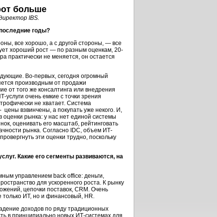
орот больше
директор IBS.
 последние годы?
роны, все хорошо, а с другой стороны, — все
ует хороший рост — по разным оценкам, 20-
ура практически не меняется, он остается
едующие. Во-первых, сегодня огромный
ляется производным от продажи
чие от того же консалтинга или внедрения
-услуги очень емкие с точки зрения
строфически не хватает. Система
 цены взвинчены, а покупать уже некого. И,
 оценки рынка: у нас нет единой системы
нок, оценивать его масштаб, рейтинговать
ачности рынка. Согласно IDC, объем ИТ-
провергнуть эти оценки трудно, поскольку
услуг. Какие его сегменты развиваются, на
ым управлением back office: деньги,
пространство для ускоренного роста. К рынку
жений, цепочки поставок, CRM. Очень
е только ИТ, но и финансовый, HR.
падение доходов по ряду традиционных
ть в принципиально новых ИТ-системах для