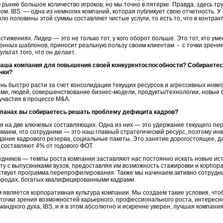
 рынке большое количество игроков, но мы точно в пятерке. Правда, здесь т
ом. IBS — одна из немногих компаний, которая публикует свою отчетность. 
коло половины этой суммы составляют чистые услуги, то есть то, что в контр
тижениях. Лидер — это не только тот, у кого оборот больше. Это тот, кто ум
нных шаблонов, приносит реальную пользу своим клиентам - с точки зрения
льтат того, что он делает.
аша компания для повышения своей конкурентоспособности? Собираетесь
нки?
ь быстро расти за счет консолидации текущих ресурсов и агрессивных инвес
ми, людей, совершенствование бизнес-модели, продукты/технологии, новые 
участия в процессе M&A.
планах вы собираетесь решать проблему дефицита кадров?
 на две ключевых составляющих. Одна из них — это удержание текущего пер
маем, что сотрудники — это наш главный стратегический ресурс, поэтому инв
дание кадрового резерва, социальные пакеты. Это занятие дорогостоящее, д
е составляют 4% от годового ФОТ.
удников — темпы роста компании заставляют нас постоянно искать новые ист
у с выпускниками вузов, предоставляя им возможность стажировки и корпора
ствует программа перепрофилирования. Также мы начинаем активно сотрудн
ородах, богатых квалифицированными кадрами.
м является корпоративная культура компании. Мы создаем такие условия, что
С точки зрения возможностей карьерного, профессионального роста, интересн
андного духа, IBS, и я в этом абсолютно и искренне уверен, лучшая компания