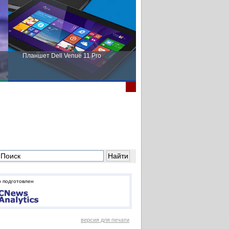
Планшет Dell Venue 11 Pro
Пора выбирать Fujitsu!
 подготовлен
версия для печати