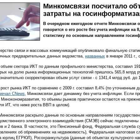
Минкомсвязи посчитало об
затраты на госинформатиз
В очередном ежегодном отчете Минкомсвязи о 
говорится о его росте без учета инфляции на 
статистику по основным направлениям госин
ерство связи и массовых коммуникаций опубликовало финальную статист
ичных предварительных данных ведомства,
названных
в январе 2011 г.,
объем сектора ИКТ по данным профильного министерства, составил 1919,
орых на долю рынка информационных технологий пришлось 565,8 млрд ру
значительно скорректирован объем услуг связи - с 1341,4 млрд руб. до 
рост рынка ИКТ по сравнению с 2009 г. составил 8,4% (по уточненным д
мечал CNews
, Минкомсвязи дает динамику без учета инфляции. Если пр
 Минэкономразвития, то объемы рынков практически остаются на прежнем
ля ИТ, что ниже роста ВВП в целом).
Минкомсвязи раскрыло данные по основным направлениям государствен
омственного электронного взаимодействия (СМЭВ) сейчас подключены 
ов и 2 банка. В частности, это Пенсионный фонд, Федеральная служба 
овлениях об обременениях на недвижимость), Федеральная налоговая с
а юрлиц ЕГРЮЛ), Росохранкультура (данные об объектах культурного на