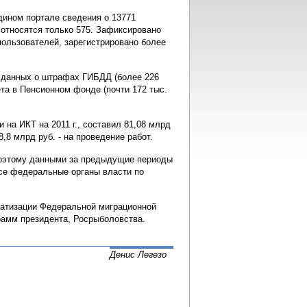
едином портале сведения о 13771
относятся только 575. Зафиксировано
пользователей, зарегистрировано более
 данных о штрафах ГИБДД (более 226
счета в Пенсионном фонде (почти 172 тыс.
а ИКТ на 2011 г., составил 81,08 млрд
8,8 млрд руб. - на проведение работ.
поэтому данными за предыдущие периоды
 все федеральные органы власти по
матизации Федеральной миграционной
рамм президента, Росрыболовства.
Денис Легезо