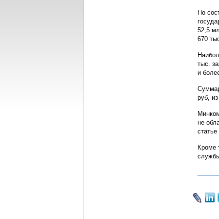
По сос
госуда
52,5 м
670 ты
Наибол
тыс. за
и более
Суммар
руб, и
Минком
не обл
статье
Кроме 
службы