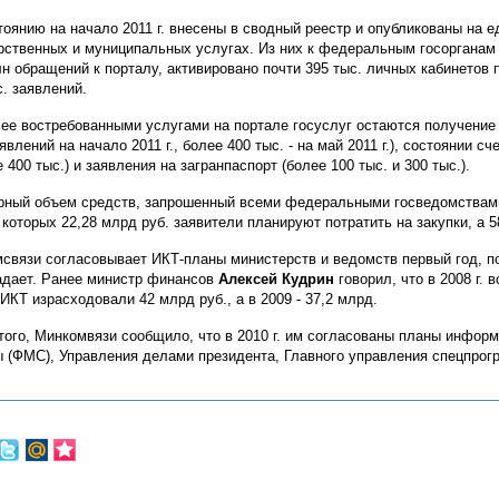
тоянию на начало 2011 г. внесены в сводный реестр и опубликованы на 
рственных и муниципальных услугах. Из них к федеральным госорганам 
лн обращений к порталу, активировано почти 395 тыс. личных кабинетов 
с. заявлений.
ее востребованными услугами на портале госуслуг остаются получение
явлений на начало 2011 г., более 400 тыс. - на май 2011 г.), состоянии 
 400 тыс.) и заявления на загранпаспорт (более 100 тыс. и 300 тыс.).
ный объем средств, запрошенный всеми федеральными госведомствами н
з которых 22,28 млрд руб. заявители планируют потратить на закупки, а 5
связи согласовывает ИКТ-планы министерств и ведомств первый год, 
адает. Ранее министр финансов
Алексей Кудрин
говорил, что в 2008 г.
 ИКТ израсходовали 42 млрд руб., а в 2009 - 37,2 млрд.
того, Минкомвязи сообщило, что в 2010 г. им согласованы планы инфор
 (ФМС), Управления делами президента, Главного управления спецпрог