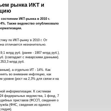
ъем рынка ИКТ и
ацию
состоянии ИКТ-рынка в 2010 г.
8,4%. Также ведомство опубликовало
форматизации.
ику по ИКТ-рынку в 2010 г. От
 она отличается незначительно.
1 млрд руб. (ранее - 1907 млрд руб.),
б. (совпадает с январскими данными).
1353,3 млрд руб.
анным), а отдельно ИТ - 14%. Как
инять во внимание инфляцию, как
 уровне (рост на 2,3% для связи и на
ной информатизации. К системам
24 федеральных ведомства, 1 фонд, 7
судебных приставов (ФССП, сведения о
лужба (ФНС, сведения из единого
следия).