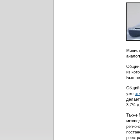
Минист
аналог
Общий 
из кот
Был не
Общий 
уже
от
делает
3,7% д
Также 
межвед
регион
постан
реестр