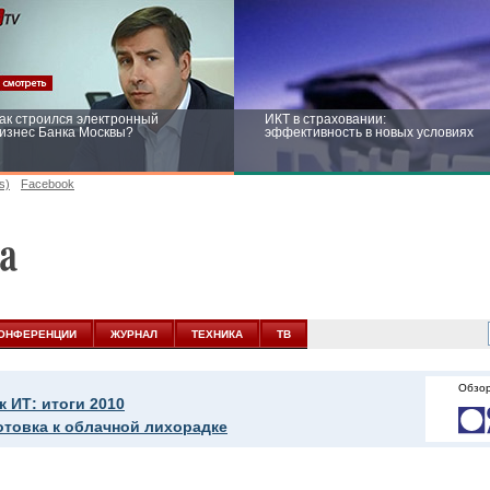
ак строился электронный
ИКТ в страховании:
изнес Банка Москвы?
эффективность в новых условиях
s)
Facebook
ейтинг CNewsInfrastructure 2015:
Информационная безопасность
риглашаем участвовать
бизнеса и госструктур: развитие в
новых условиях
ОНФЕРЕНЦИИ
ЖУРНАЛ
ТЕХНИКА
ТВ
Обзор
 ИТ: итоги 2010
отовка к облачной лихорадке