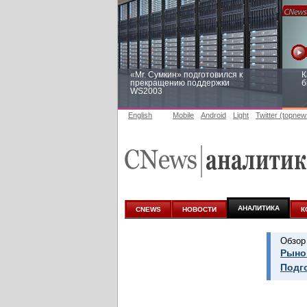
«Mr. Сумкин» подготовился к
К
прекращению поддержки
б
WS2003
English
Mobile
Android
Light
Twitter (topnew
Заоблачная оптимизация: как
Р
Faberlic изменил подход к
п
аналитике
АНАЛИТИКА
CNEWS
НОВОСТИ
К
Обзор
Рынок
Подг