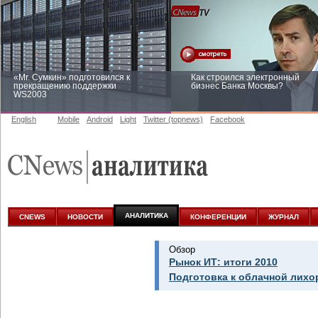
«Mr. Сумкин» подготовился к
Как строился электронный
прекращению поддержки
бизнес Банка Москвы?
WS2003
English
Mobile
Android
Light
Twitter (topnews)
Facebook
Заоблачная оптимизация: как
Рейтинг CNewsInfrastructure 20
Faberlic изменил подход к
приглашаем участвовать
аналитике
АНАЛИТИКА
CNEWS
НОВОСТИ
КОНФЕРЕНЦИИ
ЖУРНАЛ
Обзор
Рынок ИТ: итоги 2010
Подготовка к облачной лихо