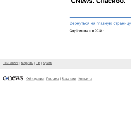
CNews: Спасибо.
Вернуться на главную страницу
Опубликовано в 2010 г.
Техноблог
|
Форумы
|
ТВ
|
Архив
Об издании
|
Реклама
|
Вакансии
|
Контакты