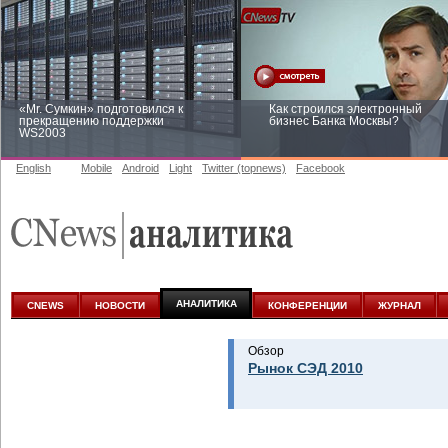
«Mr. Сумкин» подготовился к
Как строился электронный
прекращению поддержки
бизнес Банка Москвы?
WS2003
English
Mobile
Android
Light
Twitter (topnews)
Facebook
Заоблачная оптимизация: как
Рейтинг CNewsInfrastructure 20
Faberlic изменил подход к
приглашаем участвовать
аналитике
АНАЛИТИКА
CNEWS
НОВОСТИ
КОНФЕРЕНЦИИ
ЖУРНАЛ
Обзор
Рынок СЭД 2010