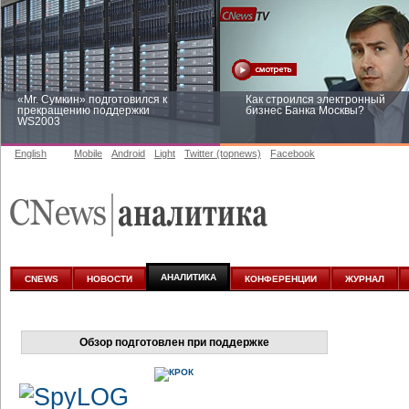
«Mr. Сумкин» подготовился к
Как строился электронный
прекращению поддержки
бизнес Банка Москвы?
WS2003
English
Mobile
Android
Light
Twitter (topnews)
Facebook
Заоблачная оптимизация: как
Рейтинг CNewsInfrastructure 20
Faberlic изменил подход к
приглашаем участвовать
аналитике
АНАЛИТИКА
CNEWS
НОВОСТИ
КОНФЕРЕНЦИИ
ЖУРНАЛ
Обзор подготовлен при поддержке