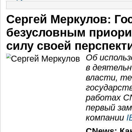
Сергей Меркулов: Го
безусловным приорит
силу своей перспект
Об исполь
в деятельн
власти, т
государств
работах CN
первый за
компании
I
CNews: Ка