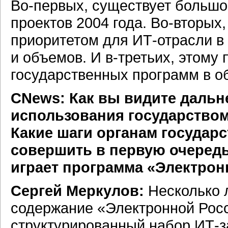
Во-первых,
существует большо
проектов 2004 года.
Во-вторых,
приоритетом для
ИТ-отрасли
в 
и объемов. И
в-третьих,
этому 
государственных программ в о
CNews: Как вы видите дальн
использования государство
Какие шаги органам государ
совершить в первую очередь
играет программа «Электрон
Сергей Меркулов:
Несколько 
содержание «Электронной Рос
структурированный набор
ИТ-з