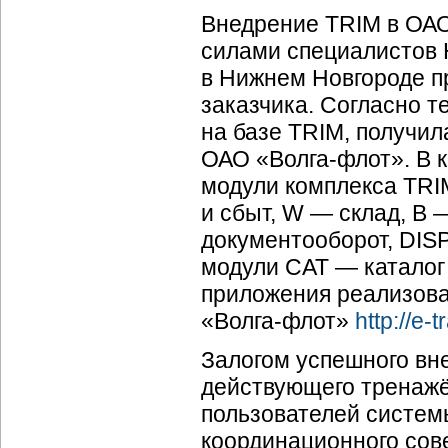
Внедрение TRIM в ОА
силами специалистов 
в Нижнем Новгороде п
заказчика. Согласно 
на базе TRIM, получи
ОАО «
Волга-флот
». В
модули комплекса TRI
и сбыт, W — склад, B
документооборот, DIS
модули CAT — каталог 
приложения реализова
«
Волга-флот
»
http://e-
Залогом успешного вн
действующего тренажё
пользователей систем
координационного сове