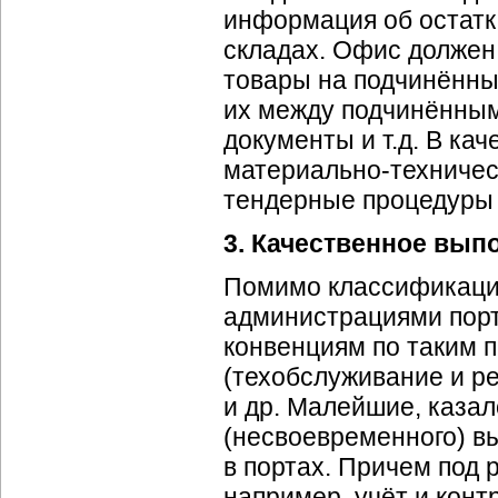
информация об остатк
складах. Офис должен
товары на подчинённы
их между подчинённы
документы и т.д. В ка
материально-техничес
тендерные процедуры 
3. Качественное вып
Помимо классификаци
администрациями порт
конвенциям по таким п
(техобслуживание и р
и др. Малейшие, казал
(несвоевременного) в
в портах. Причем под 
например, учёт и конт