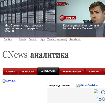
«Mr. Сумкин» подготовился к
Как строился электронный
прекращению поддержки
бизнес Банка Москвы?
WS2003
English
Mobile
Android
Light
Twitter (topnews)
Facebook
Заоблачная оптимизация: как
Рейтинг CNewsInfrastructure 20
Faberlic изменил подход к
приглашаем участвовать
аналитике
АНАЛИТИКА
CNEWS
НОВОСТИ
КОНФЕРЕНЦИИ
ЖУРНАЛ
Обзор подготовлен