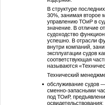
В структуре последних
30%, занимая второе м
управлению ТОиР в су
значение. В отличие о
судоходство функцион
успешно. В отрасли ф
внутри компаний, зан
эксплуатации судов ка
соответствующая час
называются «Техниче
Технический менеджме
обслуживание судов —
сменно-запасными
час
под ТОиР, предъявлен
освидетельствования;