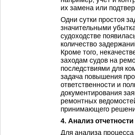
их замена или подтве
Одни сутки простоя з
значительными убытка
судоходстве появилась
количество задержаний
Кроме того, некачест
заходам судов на ремо
последствиями для ко
задача повышения про
ответственности и по
документирования заяв
ремонтных ведомостей
принимающего решения
4. Анализ отчетности
Для анализа процесса