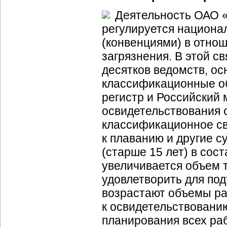
Деятельность ОАО 
регулируется национ
(конвенциями) в отно
загрязнения. В этой с
десятков ведомств, о
классификационные об
регистр и Российский 
освидетельствования 
классификационное сви
к плаванию и другие с
(старше 15 лет) в сос
увеличивается объем 
удовлетворить для под
возрастают объемы раб
к освидетельствованию
планирования всех раб