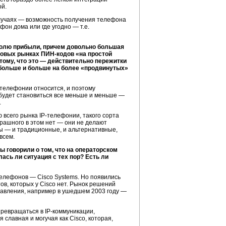
ой.
случаях — возможность получения телефона
фон дома или где угодно — т.е.
олю прибыли, причем довольно большая
ктовых рынках
ПИН-кодов
«на простой
 тому, что это — действительно пережитки
больше и больше на более «продвинутых»
-телефонии
относится, и поэтому
м будет становиться все меньше и меньше —
.
ю всего рынка
IP-телефонии
, такого сорта
трашного в этом нет — они не делают
ы — и традиционные, и альтернативные,
всем.
ы говорили о том, что на операторском
ась ли ситуация с тех пор? Есть ли
телефонов
— Cisco Systems. Но появились
ов, которых у Cisco нет. Рынок решений
равления, например в ушедшем 2003 году —
 превращаться в
IP-коммуникации
,
славная и могучая как Cisco, которая,