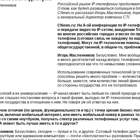
Российский рынок
IP-телефонии
продолжает
О том, как будет развиваться ситуация в б
CNews.ru рассказал Игорь Масленников, ди
и генеральный директор компании CTI.
CNews.ru: На 8-ой конференции по
IP-теле
о передаче видео по
IP-сетям
, внедрении Tr
во многих российских городах и весях по 
телефона (сотовая связь не каждому по ка
телефонии). Могут ли
IP-технологии
помочь 
общегосударственной, в
общем-то
, пробле
Игорь Масленников
: Безусловно. Мне вообще
и много десятилетий назад вопрос телефони
преподносится как
что-то
немыслимо сложное
Использование современных технологий (в то
способны решить много проблем — количеств
больше, кажется, чем количество линий фикс
со стороны государства это не потребовало.
нологий
в их универсализме —
IP-канал
может быть любым по своей природе и 
 не слышал постановки вопроса в такой форме, выгодно ли
IP-технологии
внед
ия государства в отношении к ним. Не говоря уж об ответах на них.
чем отличия (по ценам, функциональности и пр.) с точки зрения
бизнес-по
зи, включая мобильный интернет, или иметь мобильный номер в рамках тех
 со своим ноутбуком, получать спектр различных телефонных услуг там,
 А может быть лучше иметь и то и другое?
енников
: Безусловно, сегодня — лучше и то, и другое. Сотовый телефон дае
оутбуке или карманном компьютере — почти «бесплатность» разговоров. При