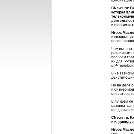
комбинация
CNews.ru: В
которая вли
телекоммуни
деятельнос
и пессимист
Игорь Масл
и вводом в д
нового закон
Чем именно з
различные те
проблем трад
ни для
IP-те
к
IP-телефон
В не зависим
действующий 
Но на деле о
и
бизнес-мо
операторы на
В лучшем же 
развиваться 
предоставляе
CNews.ru: К
и индивиду
Игорь Масл
сегодня — эт