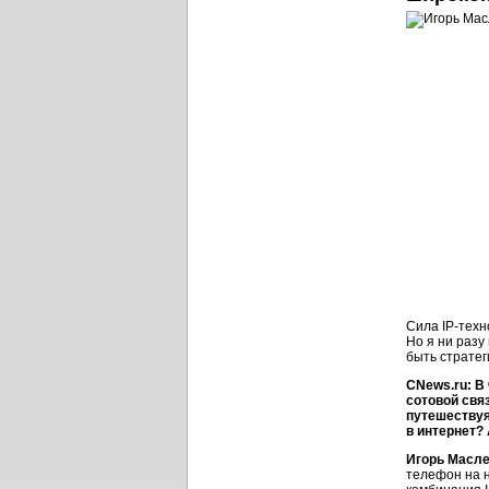
Сила
IP-тех
Но я ни разу
быть стратег
CNews.ru: В 
сотовой свя
путешествуя
в интернет?
Игорь Масл
телефон на н