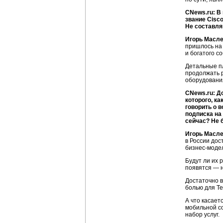
CNews.ru: В
звание Cisco
Не составля
Игорь Масл
пришлось на 
и богатого с
Детальные пл
продолжать 
оборудовани
CNews.ru: Д
которого, к
говорить о 
подписка на
сейчас? Не 
Игорь Масл
в России дос
бизнес-моде
Будут ли их 
появятся — н
Достаточно в
болью для Т
А что касает
мобильной с
набор услуг.