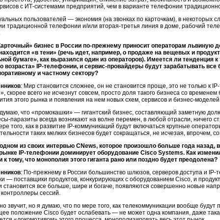
рвисов с
ИТ-системами
предприятий, чем в варианте телефонии традиционн
альных пользователей — экономия (на звонках по карточкам), в некоторых 
вии традиционной телефонии и/или
вторая-третья
линия в доме, рабочий теле
.
Карточный» бизнес в России
по-прежнему
приносит операторам львиную д
 находится «в тени» (речь идет, например, о продаже на вещевых и проду
ной бумаге», как выразился один из операторов). Имеется ли тенденция к
о возраста»
IP-телефонии
, и
сервис-провайдеры
будут зарабатывать все 
поративному и частному сектору?
енников
: Мир становится сложнее, он не становится проще, это не только к
IP
, скорее всего не исчезнут совсем, просто доля такого бизнеса со времене
ития этого рынка и появления на нем новых схем, сервисов и
бизнес-моделей
е думаю, что «промокашки» — гигантский бизнес, составляющий заметную дол
есы-паразиты
всегда возникают на волне перемен, в любой отрасли, ничего с
ере того, как в развитие
IP-коммуникаций
будут включаться крупные оператор
тельности таких мелких бизнесов будет сокращаться, не исчезая, впрочем, со
 одном из своих интервью CNews, которое произошло больше года назад, в
 рынке
IP-телефонии
доминирует оборудование Cisco Systems. Как изменил
 к тому, что монополия этого гиганта рано или поздно будет преодолена?
енников
:
По-прежнему
в России большинство шлюзов, серверов доступа и
IP-
ки — поставщики продуктов, конкурирующих с оборудованием Cisco, и продукт
и
становится все больше, шире и богаче, появляются совершенно новые нап
 контроллеры сессий.
о звучит, но я думаю, что по мере того, как телекоммуникации вообще будут
ее положение Cisco будет ослабевать — не может одна компания, даже такая 
яется «локомотивом» этого процесса, монополизировать весь этот рынок.