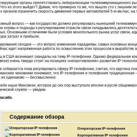
гулирующие органы препятствовать либерализации телекоммуникационнго рын
Что из этого выйдет? Думаю, что примерно то же, что вышло сто с лишним ле
 органов ограничить скорость движения первых автомобилей 5-ю км./час, на 
ложный вопрос — как государство должно регулировать нынешний телекомму
ире нормы и подходы к регулированию отрасли связи складывались десятиле
ых. Основными отличиями были условия монопольного рынка услуг связи, ед
тура затрат и прибыли.
ирования сегодня — это вопрос изменения парадигмы, самых основных конце
йчас идет напряженная работа по осмыслению этих процессов и выработке а
ц в США возникают скандалы на тему
IP-телефонии
. Однако федеральная ком
вязи) очень твердо стоит на позициях «непротивления» развитию
IP-техноло
е собирается пока регулировать сферу
IP-телефонии
, считая, что картина п
канские чиновники понимают, что
IP-телефония
и телефония традиционная —
ь их одинаково — бессмысленно.
себя наше Минсвязи, которое до сих пор выступало вполне в русле общемир
тической службе — увидим.
пасибо.
Содержание обзора
Операторская IP-телефония
Корпоративная IP-телефония