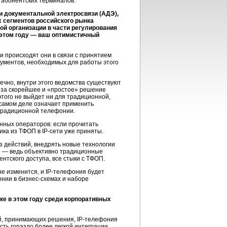
 абонентских терминалов.
и документальной электросвязи (АДЭ),
 сегментов российского рынка
ой организации в части регулирования
в этом году — ваш оптимистичный
и происходят они в связи с принятием
кументов, необходимых для работы этого
ечно, внутри этого ведомства существуют
т за скорейшее и «простое» решение
того не выйдет ни для традиционной,
самом деле означает применить
 традиционной телефонии.
ионных операторов: если прочитать
фика из ТФОП в
IP-сети
уже приняты.
з действий, внедрять новые технологии
е — ведь объективно традиционные
тского доступа, все стыки с ТФОП.
не изменится, и
IP-телефония
будет
онии в
бизнес-схемах
и наборе
ке в этом году среди корпоративных
й, принимающих решения,
IP-телефония
сть гораздо более легкой интеграции