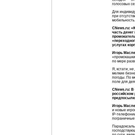
голосовых се
Для индивиду
при отсутст
мобильность
CNews.ru: «
часть денег
промокатель
«переходног
услугах кор
Игорь Масл
«промокашки»
по мере разв
Я, кстати, н
мелкие
бизн
погоды. По м
поле для дея
CNews.ru: В
российском
предпосылки
Игорь Масл
и новые игро
IP-телефони
пограничные
Парадоксальн
господствующ
по сути, явл