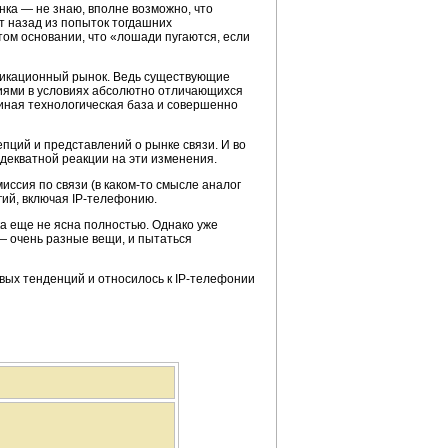
ка — не знаю, вполне возможно, что
т назад из попыток тогдашних
том основании, что «лошади пугаются, если
никационный рынок. Ведь существующие
тиями в условиях абсолютно отличающихся
иная технологическая база и совершенно
пций и представлений о рынке связи. И во
декватной реакции на эти изменения.
иссия по связи (в
каком-то
смысле аналог
гий
, включая
IP-телефонию
.
ока еще не ясна полностью. Однако уже
 очень разные вещи, и пытаться
овых тенденций и относилось к
IP-телефонии