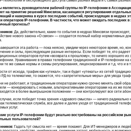
IP-технологий
и беспроводного доступа самых разных видов и с самых разных
ы являетесь руководителем рабочей группы по
IP-телефонии
в Ассоциаци
яет на принятие решений Минсвязи, касающихся регулирования отдельных
каций и наверняка в курсе последних событий, происходящих в недрах эт
ти операторов
IP-телефонии
. В частности, что может ожидать последних 
ичный прогнозы?
енников
: Да, действительно,
какие-то
события в недрах Минсвязи происходят, 
ействие нового закона «О связи» — создается полный набор нормативных до
а.
авершится эта работа — пока неясно, увидим через некоторое время, но, кон
чение и силы, преследующие разные интересы. Если победят те, кто радее
иционных операторов путем «возврата к прошлому», то ничего хорошего из э
лефонии
. Уравнивание в правах телефонии традиционной и
IP-телефонии
на 
ии
те же самые нормы и схемы регулирования, лицензирования и т.д. что и в
ости от исхода, трафик как «утекал», так и будет «утекать» из сетей традиц
РД по телематике, то окажется, что «запретительные меры» для увода тра
ни не работают, и традиционным операторам нужно срочно менять свой обра
дели
— конкурировать с новыми, альтернативными операторами на их же пол
ходятся в более выигрышном положении — они контролируют все сети абонен
случае, если победит точка зрения «здравого смысла» — ничего радикально 
как телематическая служба, все далее и далее уходя от традиционной телеф
мых услуг.
акие услуги
IP-телефонии
будут реально востребованы на российском рын
альных пользователей?
енников
: Гадать тут смысла нет — время покажет. Для
ИТ-менеджеров
и люде
о простота, удобство, унификация, снижение затрат, мобильность и возможно