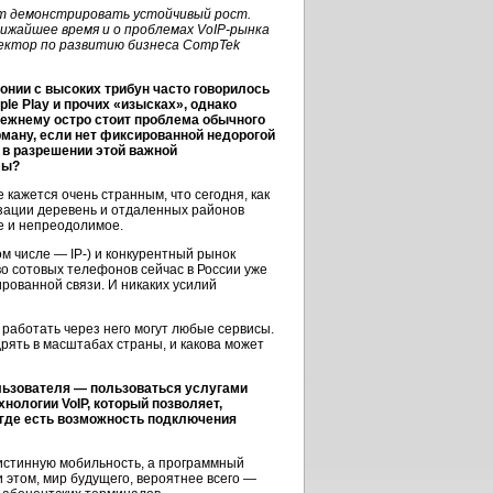
 демонстрировать устойчивый рост.
лижайшее время и о проблемах
VoIP-рынка
ректор по развитию бизнеса CompTek
фонии
с высоких трибун часто говорилось
iple Play и прочих «изысках», однако
прежнему остро стоит проблема обычного
рману, если нет фиксированной недорогой
в разрешении этой важной
мы?
 кажется очень странным, что сегодня, как
зации деревень и отдаленных районов
 и непреодолимое.
м числе — IP-) и конкурентный рынок
о сотовых телефонов сейчас в России уже
ированной связи. И никаких усилий
работать через него могут любые сервисы.
рять в масштабах страны, и какова может
льзователя
— пользоваться услугами
нологии VoIP, который позволяет,
 где есть возможность подключения
т истинную мобильность, а программный
 этом, мир будущего, вероятнее всего —