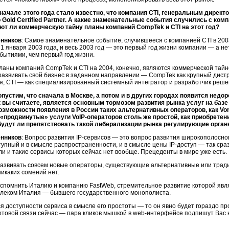
 начале этого года стало известно, что компания CTI, генеральным директ
 Gold Certified Partner. А какие знаменательные события случились с ком
ют ли коммерческую тайну планы компаний CompTek и CTI на этот год?
енников
: Самое знаменательное событие, случившееся с компанией CTI в 200
1 января 2003 года, и весь 2003 год — это первый год жизни компании — а н
обытиями, чем первый год жизни.
аны компаний CompTek и CTI на 2004, конечно, являются коммерческой тайно
развивать свой бизнес в заданном направлении — CompTek как крупный дис
я, CTI — как специализированный системный интегратор и разработчик реш
опустим, что сначала в Москве, а потом и в других городах появится недо
ак вы считаете, является основным тормозом развития рынка услуг на базе
возможности появления в России таких альтернативных операторов, как V
 «продвинутые» услуги
VoIP-операторов
столь же простой, как приобретен
будут ли препятствовать такой либерализации рынка регулирующие орга
енников
: Вопрос развития
IP-сервисов
— это вопрос развития широкополосног
тупный и в смысле распространенности, и в смысле цены
IP-доступ
— так сраз
ли
и такие сервисы которых сейчас нет вообще. Прецеденты в мире уже есть.
развивать совсем новые операторы, существующие альтернативные или тради
икаких сомений нет.
спомнить Италию и компанию FastWeb, стремительное развитие которой явля
елеком Италия — бывшего государственного монополиста.
ся доступности сервиса в смысле его простоты — то он явно будет гораздо п
отовой связи сейчас — пара кликов мышкой в
web-интерфейсе
подпишут Вас н