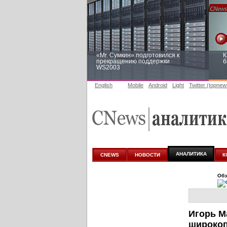
«Mr. Сумкин» подготовился к
К
прекращению поддержки
б
WS2003
English
Mobile
Android
Light
Twitter (topnew
Заоблачная оптимизация: как
Р
Faberlic изменил подход к
п
аналитике
АНАЛИТИКА
CNEWS
НОВОСТИ
К
Обз
Игорь М
широкоп