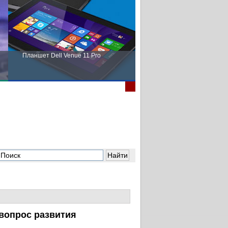
Планшет Dell Venue 11 Pro
Пора выбирать Fujitsu!
вопрос развития