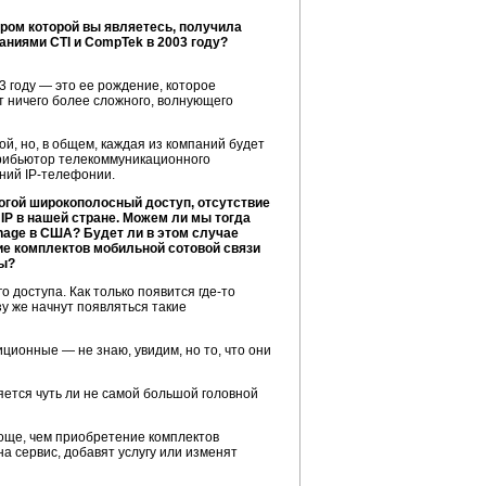
ором которой вы являетесь, получила
паниями CTI и CompTek в 2003 году?
3 году — это ее рождение, которое
ет ничего более сложного, волнующего
й, но, в общем, каждая из компаний будет
трибьютор телекоммуникационного
ений
IP-телефонии
.
рогой широкополосный доступ, отсутствие
 IP в нашей стране. Можем ли мы тогда
onage в США? Будет ли в этом случае
ие комплектов мобильной сотовой связи
ны?
о доступа. Как только появится
где-то
у же начнут появляться такие
ционные — не знаю, увидим, но то, что они
ется чуть ли не самой большой головной
роще, чем приобретение комплектов
а сервис, добавят услугу или изменят