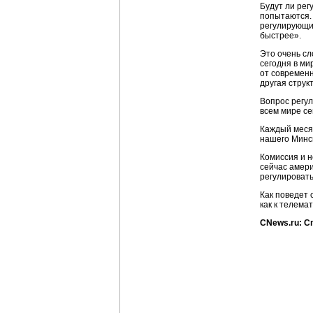
Будут ли ре
попытаются. 
регулирующих
быстрее».
Это очень с
сегодня в м
от современн
другая струк
Вопрос регул
всем мире се
Каждый меся
нашего Минс
Комиссия и н
сейчас амери
регулироват
Как поведет 
как к телема
CNews.ru: С