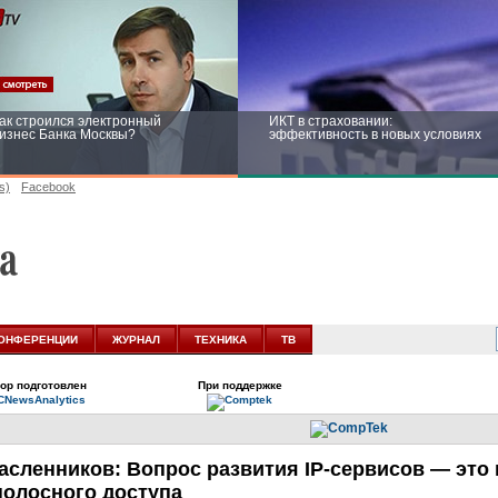
ак строился электронный
ИКТ в страховании:
изнес Банка Москвы?
эффективность в новых условиях
s)
Facebook
ейтинг CNewsInfrastructure 2015:
Информационная безопасность
риглашаем участвовать
бизнеса и госструктур: развитие в
новых условиях
ОНФЕРЕНЦИИ
ЖУРНАЛ
ТЕХНИКА
ТВ
ор подготовлен
При поддержке
асленников: Вопрос развития
IP-сервисов
— это 
олосного доступа