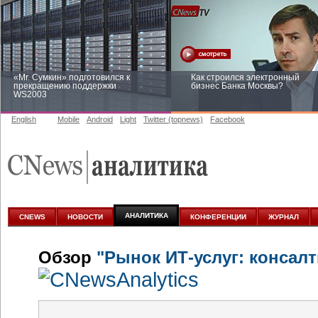
«Mr. Сумкин» подготовился к
Как строился электронный
прекращению поддержки
бизнес Банка Москвы?
WS2003
English
Mobile
Android
Light
Twitter (topnews)
Facebook
Заоблачная оптимизация: как
Рейтинг CNewsInfrastructure 20
Faberlic изменил подход к
приглашаем участвовать
аналитике
АНАЛИТИКА
CNEWS
НОВОСТИ
КОНФЕРЕНЦИИ
ЖУРНАЛ
Обзор
"Рынок ИТ-услуг: консалт