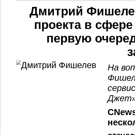
Дмитрий Фишелев
проекта в сфере
первую очере
з
На во
Фишел
серви
Джет»
CNews
неско