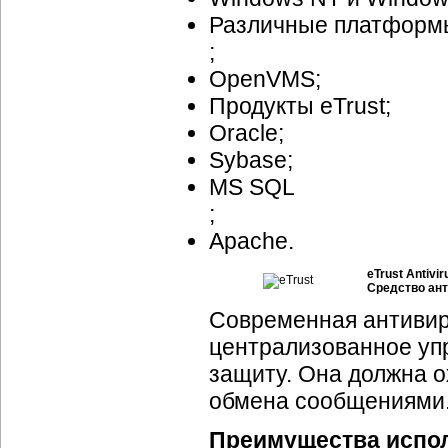
Различные платформы
;
OpenVMS;
Продукты eTrust;
Oracle;
Sybase;
MS SQL
;
Apache.
eTrust Antivir
Средство ан
Современная антивир
централизованное уп
защиту. Она должна о
обмена сообщениями
Преимущества исполь