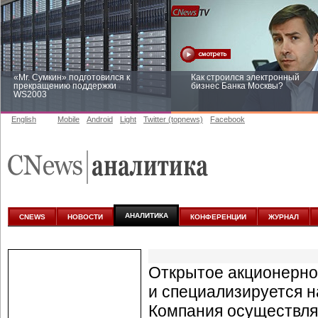
«Mr. Сумкин» подготовился к
Как строился электронный
прекращению поддержки
бизнес Банка Москвы?
WS2003
English
Mobile
Android
Light
Twitter (topnews)
Facebook
Заоблачная оптимизация: как
Рейтинг CNewsInfrastructure 20
Faberlic изменил подход к
приглашаем участвовать
аналитике
АНАЛИТИКА
CNEWS
НОВОСТИ
КОНФЕРЕНЦИИ
ЖУРНАЛ
Открытое акционерно
и специализируется 
Компания осуществля