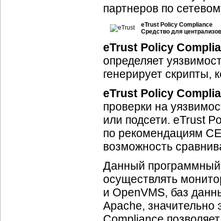
партнеров по сетево
eTrust Policy Compliance
Средство для централизов
eTrust Policy Compli
определяет уязвимост
генерирует скрипты, к
eTrust Policy Compli
проверки на уязвимос
или подсети. eTrust P
по рекомендациям CERT
возможность сравнив
Данный программный 
осуществлять монито
и OpenVMS, баз данны
Apache, значительно э
Compliance позволяет 