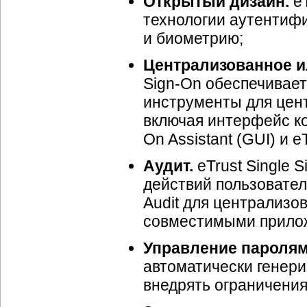
Открытый дизайн.
eT
технологии аутентиф
и биометрию;
Централизованное и
Sign-On обеспечивае
инструменты для цен
включая интерфейс ко
On Assistant (GUI) и e
Аудит.
eTrust Single 
действий пользовател
Audit для централизо
совместимыми прило
Управление паролям
автоматически генери
внедрять ограничения 