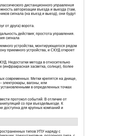
классического дистанционного
управления
жность авторизации въезда и выезда (там,
ков сигнала (на въезд и выезд), они будут
г от друга) ворота.
альность действия; простота управления.
ния сигнала
иемного устройства, монтирующегося рядом
ону приемного устройства, и СКУД откроет
КУД. Недостатки метода в относительно
 (инфракрасная засветка, солнце), более
мых современных. Метки крепятся на днище,
 электрокары, вагоны, или
, установленными в определенных точках
вести протокол событий. В отличие от
анипуляций со при въезде/выезде. К
не доступна для крупных компаний и
пространенных типов УПУ наряду с
кации: трехштанговые, роторного типа, с