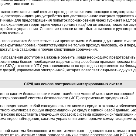
иями, типа калитки.
 электромеханический счетчик проходов или счетчик проходов с жидкокриста
и, световую индикацию, устройство для дистанционного контроля турникета и
чиками для предотвращения попыток проникновения через турникет над/по
на охраняемую территорию через турникет над/под штангами, подается звук
стройства управления. Состояние тревоги может быть отменено в ручном ре
вала времени.
 типа являются более серьезным препятствием, и бывают двух типов: с час
перекрытием проема (препятствующие не только проходу человека, но и пере
доступа на стадионы и прочие спортивные сооружения.
 управления доступом на важные объекты, когда необходимо предотвратить
акже иногда бывает необходимо выделить лиц с особыми правами прохода (на
ких СКУД в качестве УПУ, устанавливаемых на проходных применяются
брони
х дверей, управляемая электроникой, которая позволяет открывать одну из дв
СКУД как основа построения интегрированных систем
жных систем безопасности и имеет наиболее мощный механизм встроенной л
интегрированной системы безопасности (ИСБ) современных предприятий.
и представляет собой совокупность технических средств охраны и обеспеч
тного комплекса в общую информационную среду с единой базой данных. Ба
и можно представить следующим образом: система охранной сигнализации, 
стема видеонаблюдения, система управления инженерными коммуникациями з
ванной системы безопасности может изменяться — дополняться какими-то но
зависит от конкретных задач, определенных на этапе проектирования ИСБ на