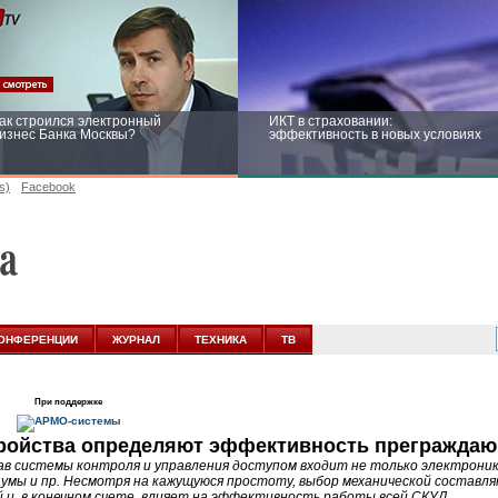
ак строился электронный
ИКТ в страховании:
изнес Банка Москвы?
эффективность в новых условиях
s)
Facebook
ейтинг CNewsInfrastructure 2015:
Информационная безопасность
риглашаем участвовать
бизнеса и госструктур: развитие в
новых условиях
ОНФЕРЕНЦИИ
ЖУРНАЛ
ТЕХНИКА
ТВ
При поддержке
ройства определяют эффективность преграждаю
ав системы контроля и управления доступом входит не только электроника
умы и пр. Несмотря на кажущуюся простоту, выбор механической составля
й и, в конечном счете, влияет на эффективность работы всей СКУД.