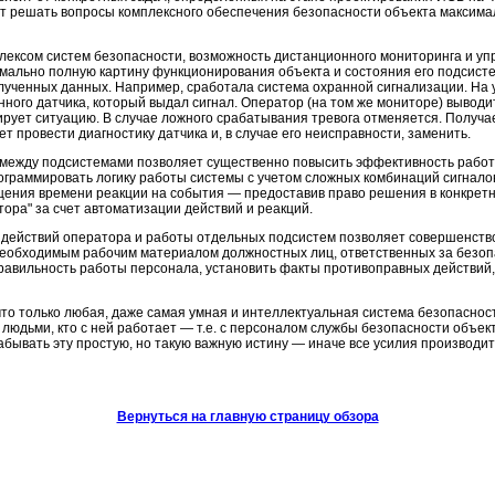
ет решать вопросы комплексного обеспечения безопасности объекта максим
лексом систем безопасности, возможность дистанционного мониторинга и уп
мально полную картину функционирования объекта и состояния его подсисте
олученных данных. Например, сработала система охранной сигнализации. Н
анного датчика, который выдал сигнал. Оператор (на том же мониторе) выво
рует ситуацию. В случае ложного срабатывания тревога отменяется. Получа
 провести диагностику датчика и, в случае его неисправности, заменить.
 между подсистемами позволяет существенно повысить эффективность работ
граммировать логику работы системы с учетом сложных комбинаций сигналов 
ения времени реакции на события — предоставив право решения в конкретны
ора" за счет автоматизации действий и реакций.
 действий оператора и работы отдельных подсистем позволяет совершенств
необходимым рабочим материалом должностных лиц, ответственных за безоп
авильность работы персонала, установить факты противоправных действий,
то только любая, даже самая умная и интеллектуальная система безопасност
людьми, кто с ней работает — т.е. с персоналом службы безопасности объек
абывать эту простую, но такую важную истину — иначе все усилия производи
Вернуться на главную страницу обзора