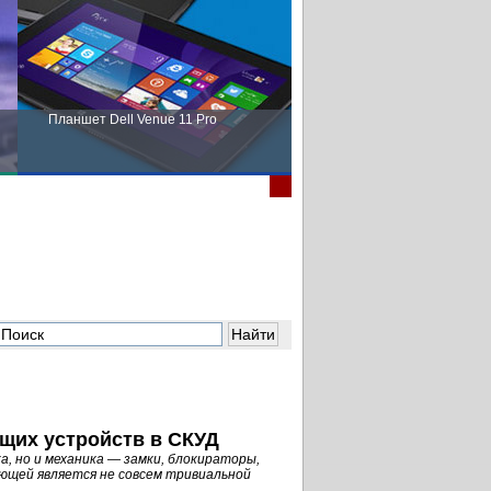
Планшет Dell Venue 11 Pro
Пора выбирать Fujitsu!
щих устройств в СКУД
, но и механика — замки, блокираторы,
ющей является не совсем тривиальной