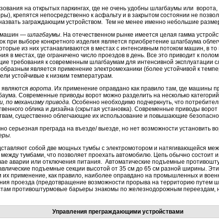
ования на открытых паркингах, где не очень удобны шлагбаумы или ворота, 
оры), крепятся непосредственно к асфальту и в закрытом состоянии не позв
 назвать заграждающим устройством. Тем не менее именно небольшие разме
м машин —
шлагбаумы
. На отечественном рынке имеется целая гамма устройс
ок при выборе конкретного изделия является приобретение шлагбаума облег
оторые из них устанавливаются в местах с интенсивным потоком машин, в то
 в местах, где ограничено число проездов в день. Все это приводит к полом
щие требования к современным шлагбаумам для интенсивной эксплуатации с
образным является применение электромеханики (более устойчивой к темпе
ели устойчивые к низким температурам.
е являются
ворота
. Их применение оправдано как правило там, где машины п
баума. Современные приводы ворот можно разделить на несколько категорий
и, по механизму привода.
Особенно необходимо подчеркнуть, что потребител
ственного облика и дизайна (скрытая установка). Современные приводы воро
твам, существенно облегчающие их использование и повышающие безопасно
чно серьезная преграда на въезде/ выезде, но нет возможности установить 
еры.
ставляют собой две мощных тумбы с электромотором и натягивающейся меж
 между тумбами, что позволяет проехать автомобилю. Цепь обычно состоит 
лучае аварии или отключения питания. Автоматические подъемные противош
влические подъемные секции высотой от 35 см до 65 см разной ширины. Эти
и их применение, как правило, наиболее оправдано на промышленных и военн
ания проезда (предотвращение возможности прорыва на территорию путем 
стам противоштурмовые барьеры знакомы по железнодорожным переездам, 
Управления преграждающими устройствами