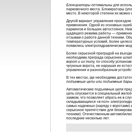
Блокираторы
оптимальны для использ
парковочного места. Блокираторы (уп
место. В некоторой степени их можно
Другой вариант управления проездо
применения. Одной из основных ошиб
паркингов и больших автостоянок. Нек
щадящего режима работы — применения
отзывам о работе данной техники. Об
температурных условий, более целесо
появились электрогидравлические мод
Более серьезной преградой на въезд
необходима преграда серьезнее шлаг
ворот и их типу, по способу установк
чугунные ворота, не нарушая их есте
управления и разнообразным устройс
В тех местах, где необходима достато
подъемные цепи или подъемные барь
Автоматические подъемные цепи пред
цепь опускается в специальный желоб
замком, что позволяет убрать ее в с
складывающиеся «в пол» электрогидра
самых надежных (наряду с воротами) 
серьезное препятствие для блокиров
техники). Отечественным автомобили
последние несколько лет.