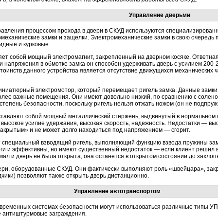
Управление дверьми
равления процессом прохода в двери в СКУД используются специализирован
омеханические замки и защелки. Электромеханические замки в свою очередь
идные и курковые.
ет собой мощный электромагнит, закрепленный на дверном косяке. Ответная ч
ии напряжения в обмотке замка он способен удерживать дверь с усилием 200-
тоинств данного устройства является отсутствие движущихся механических ча
ниатюрный электромотор, который перемещает ригель замка. Данные замки
олее важные помещения. Они имеют довольно низкий, по сравнению с солено
степень безопасности, поскольку ригель нельзя отжать ножом (он не подпружи
тавляют собой мощный металлический стержень, выдвинутый в нормальном с
 высокое усилие удержания, высокая скорость, надежность. Недостатки — вы
акрытым» и не может долго находиться под напряжением — сгорит.
специальный взводящий ригель, выполняющий функцию взвода пружины замка
ги и эффективны, но имеют существенный недостаток — если клиент решил вы
мал и дверь не была открыта, она останется в открытом состоянии до захлоп
ери, оборудованные СКУД. Они фактически выполняют роль «швейцара», закр
чики) позволяют также открыть дверь дистанционно.
Управление автотранспортом
временных системах безопасности могут использоваться различные типы УПУ
е антиштурмовые заграждения.