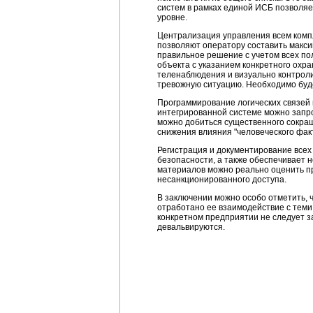
систем в рамках единой ИСБ позволя
уровне.
Централизация управления всем комп
позволяют оператору составить макси
правильное решение с учетом всех п
объекта с указанием конкретного охр
теленаблюдения и визуально контроли
тревожную ситуацию. Необходимо будет
Программирование логических связей
интегрированной системе можно запро
можно добиться существенного сокращ
снижения влияния "человеческого факт
Регистрация и документирование всех
безопасности, а также обеспечивает 
материалов можно реально оценить пр
несанкционированного доступа.
В заключении можно особо отметить, ч
отработано ее взаимодействие с теми 
конкретном предприятии не следует з
девальвируются.