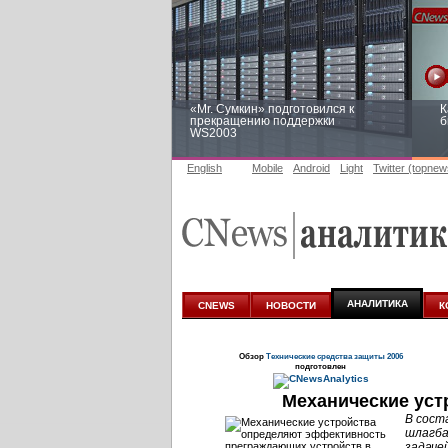
«Mr. Сумкин» подготовился к
К
прекращению поддержки
б
WS2003
English
Mobile
Android
Light
Twitter (topnew
Заоблачная оптимизация: как
Р
Faberlic изменил подход к
п
аналитике
АНАЛИТИКА
CNEWS
НОВОСТИ
К
Обзор
Технические средства защиты 2006
подготовлен
Механические уст
В сост
шлагба
задаче