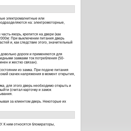
ные электромагнитные или
 подразделяются на: электромоторные,
асть-якорь, крепится на двери (как
2000кг. При выключении питания дверь
стей и, как следствие этого, значительный
 довольно дороги и применяются для
идными замками ток потребления (50-
нен и жестко связан).
остоянии из замка. При подаче питания
сокий скачек напряжения в момент открытия,
, для этого дверь необходимо открыть и
йти (считал карточку и замок
ывания.
ывая за клиентом дверь. Некоторые их
. К ним относятся блокираторы,