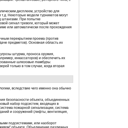
ллическим дисплеем, устройство для
 т.д. Некоторые модели турникетов могут
д штангами. При попытке
овой сигнал тревоги, который может
жиме или автоматически после прохождения
тичным перекрытием проема (против
даче предметов). Основная область их
 угрозы штурма, проноса оружия,
пример, инкассаторов) и обеспечить их
рованные шлюзовые тамбуры.
ерей только в том случае, когда вторая
огики, вследствие чего именно она обычно
ения безопасности объекта, объединенных
зовый набор подсистем, входящих в
система пожарной сигнализации, система
даний и сооружений (лифты, вентиляция,
выми подсистемами, или наоборот
 "живом" объекте. Объединение различных