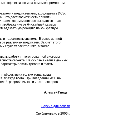
ально эффективно и на самом современном
равления подсистемами, входящими в ИСБ,
м. Это дает возможность принять
а управляющем мониторе выводится план
дит изображение от ближайшей камеры
ем адекватную реакцию на конкретную
ы и надежность системы. В современной
от различных подсистем. За счет этого
х случаях электронике, а также —
овать работу интегрированной системы
асность объекта. На основе анализа данных
 зарегистрировать тревоги и факты
и эффективна только тогда, когда
та, прежде всего. При внедрении ИСБ на
телей, разработчиков и инсталляторов
Алексей Гинце
Версия для печати
Опубликовано в 2006 г.