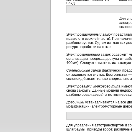
Для уп
электр
солено
Электромагнитный замок
представля
правило, в верхней части). При налич
разблокируется. Одним из главных дос
ресурс наработки на отказ.
Электромоторный замок
содержит ми
организации процесса доступа в наиб
400мА). Следует отметить их высокую 
Соленоидные замки
фактически предс
он задвигается внутрь. Достоинства —
соленоид бывает только «нормально з
Электрозамки
куркового типа
имеют 
снова закрыть. Данные модели недоро
разблокировал дверь), а потом переду
Доводчики
устанавливаются на все дв
модификации (электромоторные довод
Для управления автотранспортом в со
шлагбаумы, приводы ворот, различны