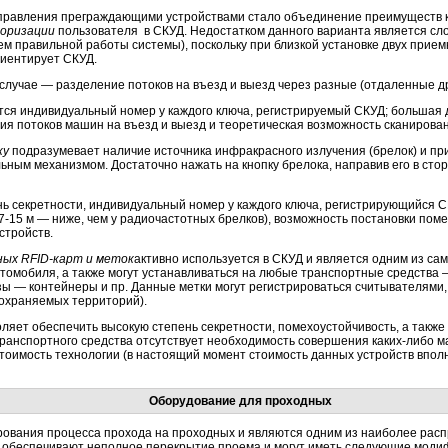
правления преграждающими устройствами стало объединение преимуществ 
торизации
пользователя в СКУД. Недостатком данного варианта является сло
м правильной работы системы), поскольку при близкой установке двух приемни
риентирует СКУД.
лучае — разделение потоков на въезд и выезд через разные (отдаленные дру
ся индивидуальный номер у каждого ключа, регистрируемый СКУД; большая д
ия потоков машин на въезд и выезд и теоретическая возможность сканирова
ку
подразумевает наличие источника инфракрасного излучения (брелок) и пр
ьным механизмом. Достаточно нажать на кнопку брелока, направив его в стор
ь секретности, индивидуальный номер у каждого ключа, регистрирующийся С
-15 м — ниже, чем у радиочастотных брелков), возможность постановки помех
стройств.
ых RFID-карт и меток
активно используется в СКУД и является одним из са
втомобиля, а также могут устанавливаться на любые транспортные средства —
ы — контейнеры и пр. Данные метки могут регистрироваться считывателями
 охраняемых территорий).
ляет обеспечить высокую степень секретности, помехоустойчивость, а также 
ранспортного средства отсутствует необходимость совершения каких-либо м
тоимость технологии (в настоящий момент стоимость данных устройств впол
Оборудование для проходных
рования процесса прохода на проходных и являются одним из наиболее рас
обеспечивают неполное перекрытие проема и могут иметь следующие модифи