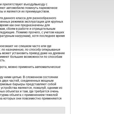
и препятствуют въезду/выезду с
оляют автомобилю покинуть парковочное
ры и являются их преимуществом.
тв данного класса для разнообразного
ченных режимов эксплуатации для крупных
 время как они предназначены для
кам, сбоям в работе и отрицательным
ледующие. Помимо прочего, с учетом наших
ратурным нагрузкам), хотя последнее время
роезжают не слишком часто или где
:
по назначению, по способу открывания
ь может установить привод даже на древние
т имеют большие возможности по способам
сть.
ворота, можно применить
автоматические
ду ними цепью. В сложенном состоянии
из двух частей, соединенных мощным
турмовые барьеры представляют собой
 устройства являются, пожалуй, одними из
ых объектах и там, где требуется очень
штурма объекта с применением тяжелой
на которых они повсеместно применяются