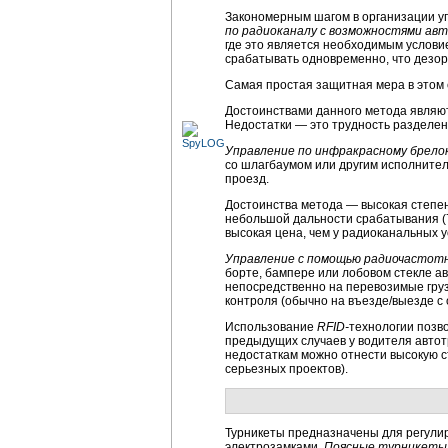
Закономерным шагом в организации у
по радиоканалу с возможностями ав
где это является необходимым условие
срабатывать одновременно, что дезо
Самая простая защитная мера в этом с
Достоинствами данного метода являют
Недостатки — это трудность разделен
Управление по инфракрасному брело
со шлагбаумом или другим исполнител
проезд.
Достоинства метода — высокая степен
небольшой дальности срабатывания (7
высокая цена, чем у радиоканальных у
Управление с помощью радиочастотн
борте, бампере или лобовом стекле а
непосредственно на перевозимые груз
контроля (обычно на въезде/выезде с
Использование
RFID-
технологии позво
предыдущих случаев у водителя автот
недостаткам можно отнести высокую с
серьезных проектов).
Турникеты предназначены для регули
электрозамками.
Поясные турникеты