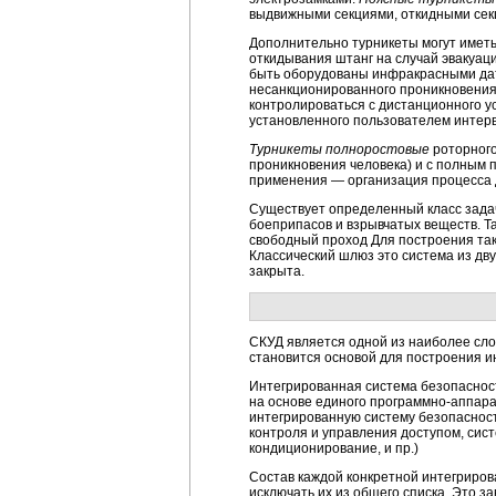
выдвижными секциями, откидными секц
Дополнительно турникеты могут иметь
откидывания штанг на случай эвакуаци
быть оборудованы инфракрасными дат
несанкционированного проникновения 
контролироваться с дистанционного у
установленного пользователем интер
Турникеты полноростовые
роторного
проникновения человека) и с полным 
применения — организация процесса 
Существует определенный класс задач
боеприпасов и взрывчатых веществ. Т
свободный проход Для построения та
Классический шлюз это система из дву
закрыта.
СКУД является одной из наиболее сло
становится основой для построения 
Интегрированная система безопасност
на основе единого программно-аппара
интегрированную систему безопасност
контроля и управления доступом, си
кондиционирование, и пр.)
Состав каждой конкретной интегриро
исключать их из общего списка. Это 