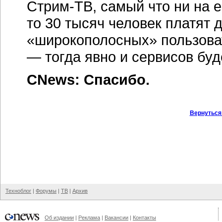
Стрим-ТВ
, самый что ни на 
то 30 тысяч человек платят д
«широкополосных» пользова
— тогда явно и сервисов бу
CNews: Спасибо.
Вернуться
Техноблог
|
Форумы
|
ТВ
|
Архив
Об издании
|
Реклама
|
Вакансии
|
Контакты