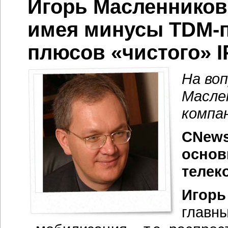
Игорь Масленников
имея минусы
TDM-
плюсов «чистого» I
На во
Масле
компан
CNews
основ
телек
Игорь
главн