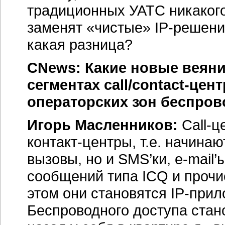
традиционных УАТС никакого 
заменят «чистые»
IP-решен
какая разница?
CNews: Какие новые веяни
сегментах
call/contact-цен
операторских зон беспров
Игорь Масленников:
Call-
контакт-центры
, т.е. начин
вызовы, но и SMS’ки,
e-mail’
сообщений типа ICQ и прочи
этом они становятся
IP-при
Беспроводного доступа стан