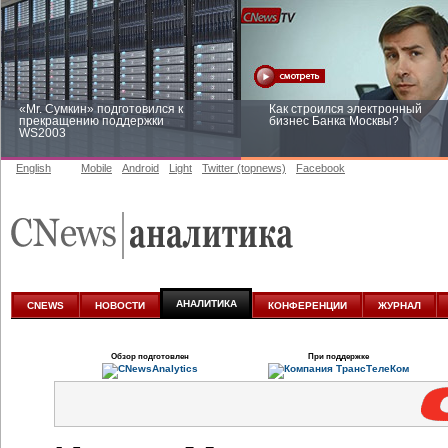
«Mr. Сумкин» подготовился к
Как строился электронный
прекращению поддержки
бизнес Банка Москвы?
WS2003
English
Mobile
Android
Light
Twitter (topnews)
Facebook
Заоблачная оптимизация: как
Рейтинг CNewsInfrastructure 20
Faberlic изменил подход к
приглашаем участвовать
аналитике
АНАЛИТИКА
CNEWS
НОВОСТИ
КОНФЕРЕНЦИИ
ЖУРНАЛ
Обзор подготовлен
При поддержке