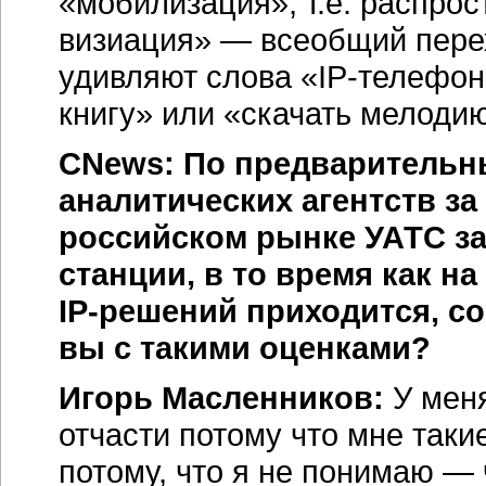
«мобилизация», т.е. распрос
визиация» — всеобщий перех
удивляют слова
«IP-телефо
книгу» или «скачать мелоди
CNews: По предварительн
аналитических агентств з
российском рынке УАТС з
станции, в то время как н
IP-решений
приходится, со
вы с такими оценками?
Игорь Масленников:
У меня
отчасти потому что мне таки
потому, что я не понимаю —