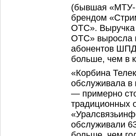
(бывшая «МТУ-
брендом «Стрим
ОТС». Выручка 
ОТС» выросла в
абонентов ШПД 
больше, чем в к
«Корбина Телек
обслуживала в 
— примерно сто
традиционных 
«Уралсвязьинф
обслуживали 631
больше, чем го