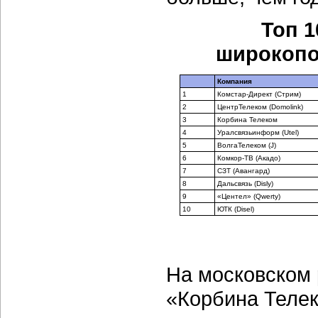
Топ 
широкопол
Компания
1
Комстар-Директ (Стрим)
2
ЦентрТелеком (Domolink)
3
Корбина Телеком
4
Уралсвязьинформ (Utel)
5
ВолгаТелеком (J)
6
Комкор-ТВ (Акадо)
7
СЗТ (Авангард)
8
Дальсвязь (Disly)
9
«Центел» (Qwerty)
10
ЮТК (Disel)
На московском 
«Корбина Телек