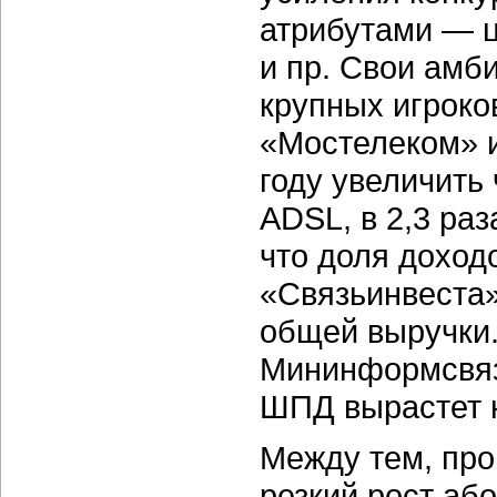
атрибутами — ц
и пр. Свои амб
крупных игроко
«Мостелеком» и
году увеличить
ADSL, в 2,3 раз
что доля доход
«Связьинвеста»
общей выручки.
Мининформсвязи
ШПД вырастет н
Между тем, пр
резкий рост аб