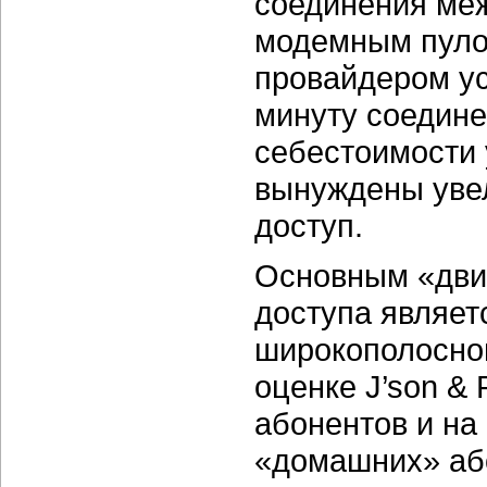
соединения ме
модемным пулом
провайдером ус
минуту соедине
себестоимости 
вынуждены уве
доступ.
Основным «дви
доступа являет
широкополосного
оценке J’son & 
абонентов и на
«домашних» або