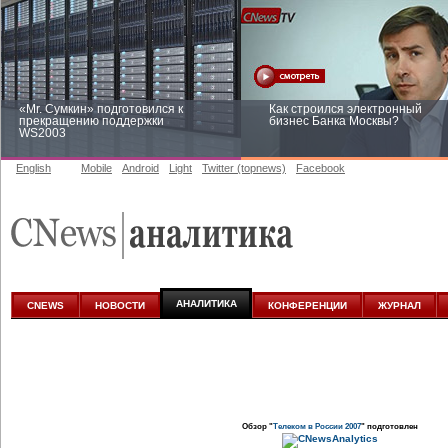
«Mr. Сумкин» подготовился к
Как строился электронный
прекращению поддержки
бизнес Банка Москвы?
WS2003
English
Mobile
Android
Light
Twitter (topnews)
Facebook
Заоблачная оптимизация: как
Рейтинг CNewsInfrastructure 20
Faberlic изменил подход к
приглашаем участвовать
аналитике
АНАЛИТИКА
CNEWS
НОВОСТИ
КОНФЕРЕНЦИИ
ЖУРНАЛ
Обзор "
Телеком в России 2007
" подготовлен