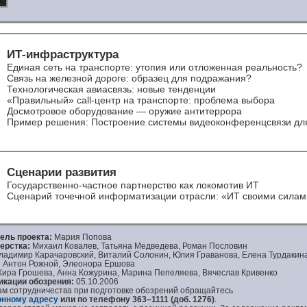
ИТ-инфраструктура
Единая сеть на транспорте: утопия или отложенная реальность?
Связь на железной дороге: образец для подражания?
Технологическая авиасвязь: новые тенденции
«Правильный» сall-центр на транспорте: проблема выбора
Досмотровое оборудование — оружие антитеррора
Пример решения: Построение системы видеоконференцсвязи дл
Сценарии развития
Государственно-частное партнерство как локомотив ИТ
Сценарий точечной информатизации отрасли: «ИТ своими силам
ель проекта:
Мария Попова
ерстка:
Михаил Ковалев, Татьяна Медведева,
Роман Пословин
адимир Карачаровский, Виталий Солонин, Юлия Граванова, Елена Турдакин
:
Антон Рожной, Элеонора Ершова
ира Грошева, Анна Кожурина, Марина Пепеляева, Вячеслав Кривенко
икации обозрения:
05.10.2006
ам сотрудничества при подготовке обозрений обращайтесь
онному адресу
или по телефону
363–1111 (доб. 1276)
.