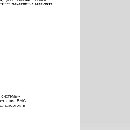
о, будет способствовать ее
сокотехнологичных проектов
й системы»
 решение EMC
ранспортом в