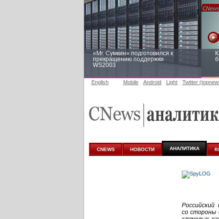
«Mr. Сумкин» подготовился к
К
прекращению поддержки
б
WS2003
English
Mobile
Android
Light
Twitter (topnew
Заоблачная оптимизация: как
Р
Faberlic изменил подход к
п
аналитике
АНАЛИТИКА
CNEWS
НОВОСТИ
К
Российский 
со стороны 