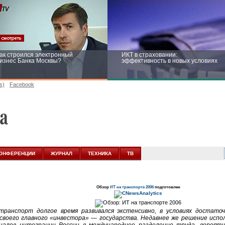
ак строился электронный
ИКТ в страховании:
изнес Банка Москвы?
эффективность в новых условиях
s)
Facebook
ейтинг CNewsInfrastructure 2015:
Информационная безопасность
риглашаем участвовать
бизнеса и госструктур: развитие в
новых условиях
ОНФЕРЕНЦИИ
ЖУРНАЛ
ТЕХНИКА
ТВ
Обзор
ИТ на транспорте 2006
подготовлен
транспорт долгое время развивался экстенсивно, в условиях достато
своего главного «инвестора» — государства. Недавнее же решение испол