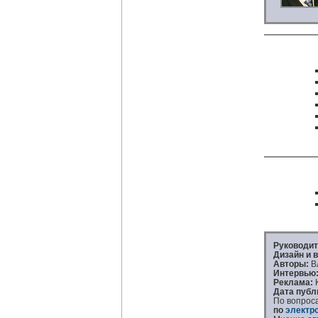
Руководит
Дизайн и в
Авторы:
Вл
Интервью
Реклама:
К
Дата публ
По вопрос
по
электр