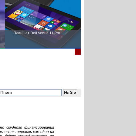
Планшет Dell Venue 11 Pro
Пора выбирать Fujitsu!
чно скудного финансирования
ьзовать отрасль как один из