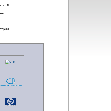
а и BI
ием
стрии