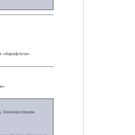
я «Аэрофлота»
и»
а, Элеонора Ершова