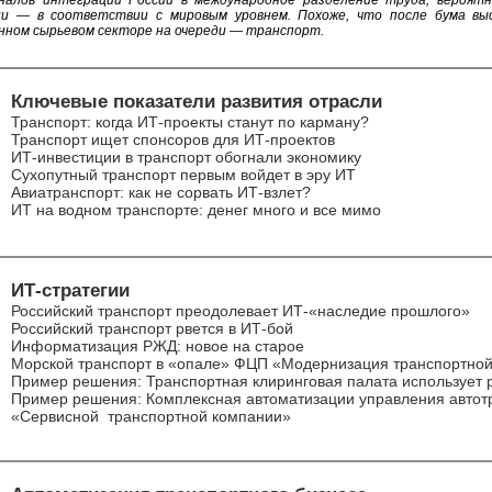
налов интеграции России в международное разделение труда, вероятн
ии — в соответствии с мировым уровнем. Похоже, что после бума вы
нном сырьевом секторе на очереди — транспорт.
Ключевые показатели развития отрасли
Транспорт: когда ИТ-проекты станут по карману?
Транспорт ищет спонсоров для ИТ-проектов
ИТ-инвестиции в транспорт обогнали экономику
Сухопутный транспорт первым войдет в эру ИТ
Авиатранспорт: как не сорвать ИТ-взлет?
ИТ на водном транспорте: денег много и все мимо
ИТ-стратегии
Российский транспорт преодолевает ИТ-«наследие прошлого»
Российский транспорт рвется в ИТ-бой
Информатизация РЖД: новое на старое
Морской транспорт в «опале» ФЦП «Модернизация транспортно
Пример решения: Транспортная клиринговая палата использует
Пример решения: Комплексная автоматизации управления автот
«Сервисной транспортной компании»