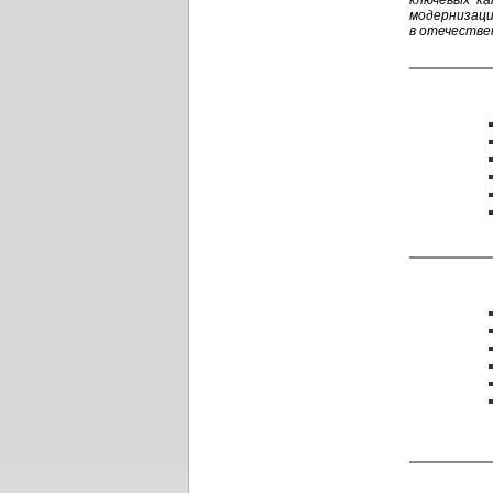
ключевых ка
модернизац
в отечестве