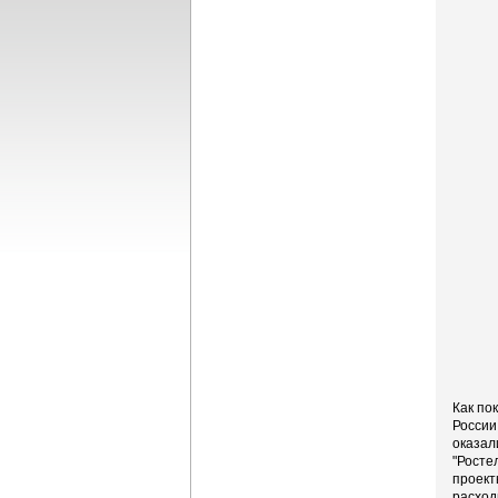
Как по
России
оказал
"Росте
проект
расход