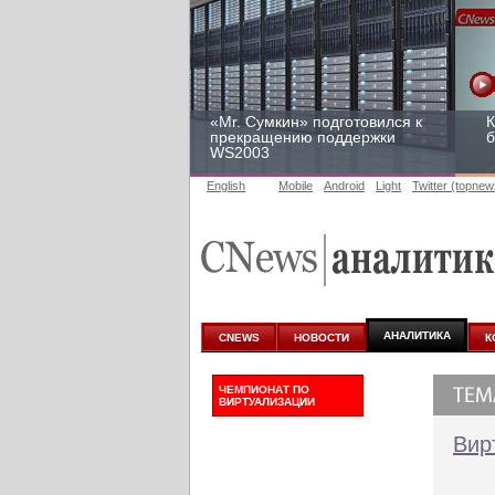
«Mr. Сумкин» подготовился к
К
прекращению поддержки
б
WS2003
English
Mobile
Android
Light
Twitter (topnew
Заоблачная оптимизация:
Р
как Faberlic изменил подход
2
к аналитике
у
АНАЛИТИКА
CNEWS
НОВОСТИ
К
ЧЕМПИОНАТ ПО
ВИРТУАЛИЗАЦИИ
Вир