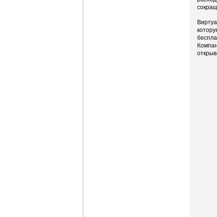
сокращ
Виртуа
котору
беспла
Компан
открыв