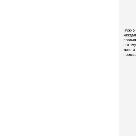
Нужно 
каждая
правил
потому
конста
превы