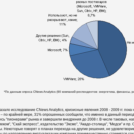
*По данным опроса CNews Analytics (90 компаний-респондентов: энергетика, финансы, р
казало исследование CNews Analytics, кризисные явления 2008 - 2009 гг. пок
 – по крайней мере, 31% опрошенных сообщили, что именно в данный перио
ись "пионерами" рынка и завершили внедрения до 2008 г. В числе таковых, на
леком", "Скай экспресс", издательство "Эксмо", "Акадо-столица", "Медси" и п
ы. Некоторые говорят о планах перехода на другие решения, не удовлетвор
ы по направлению виртуализации компании преимущественно стремятся сохр