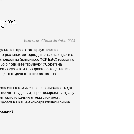
Источник: CNews Analytics, 2009
зультатов проектов виртуализации в
специальных методик для расчета отдачи от
еспонденты (например, ФСК ЕЭС) говорят о
о о подсчете "вручную" ("Союз") на
евых субъективных факторов оценки, как
о, что отдачи от своих затрат на
равлены в том числе и на возможность дать
 посчитать деньги, спрогнозировать отдачу
 интернете калькуляторы стоимости
ьзуются на нашем консервативном рынке.
изации?