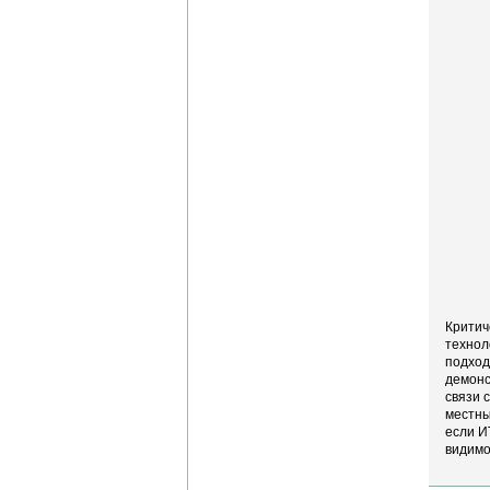
Критич
технол
подход
демонс
связи 
местны
если И
видимо