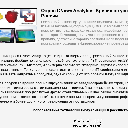
Опрос CNews Analytics: Кризис не ус
России
Российский рынок виртуализации подошел к моменту
все еще незрелым, формирующимся. Массовый спрос
перспективе года-двух. Как оказалось, подобные пр
коррекции. Компании, принимающие решение о внед
правило, достаточно хорошо осознают цели подобн
постараться сохранить финансирование проектов д
ным опроса CNews Analytics (сентябрь - октябрь 2009 г.), российский бизнес п
лизации. Вообще не используют подобные технологии 43% респондентов, 28
я VMWare, 7% - Microsoft, и примерно столько же экспериментируют с исполь
 поставщиков. Традиционная закрытость отечественного ИТ-сообщества дала
 называть конкретные продукты, однако сообщают, что проекты виртуализац
ая по уровню проникновения виртуализации от западноевропейских стран, Р
орошие темпы роста в этом направлении, стремясь быстро сократить разрыв
ализационный" процесс позже других, отечественный бизнес сейчас сможет 
уществом некомпетентности" - как с точки зрения восприятия успешного рефе
енного и более доступного предложения от поставщиков.
Использование технологий виртуализации в российско