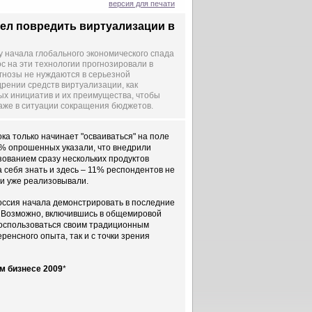
версия для печати
пел повредить виртуализации в
 начала глобального экономического спада
 на эти технологии прогнозировали в
огнозы не нуждаются в серьезной
рении средств виртуализации, как
ых инициатив и их преимущества, чтобы
аже в ситуации сокращения бюджетов.
ока только начинает "осваиваться" на поле
% опрошенных указали, что внедрили
зованием сразу нескольких продуктов
 себя знать и здесь – 11% респондентов не
ии уже реализовывали.
оссия начала демонстрировать в последние
. Возможно, включившись в общемировой
воспользоваться своим традиционным
ренсного опыта, так и с точки зрения
м бизнесе 2009
*