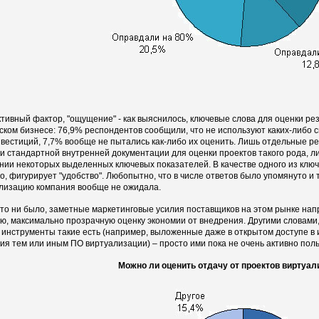
тивный фактор, "ощущение" - как выяснилось, ключевые слова для оценки ре
ском бизнесе: 76,9% респондентов сообщили, что не используют каких-либо 
нвестиций, 7,7% вообще не пытались как-либо их оценить. Лишь отдельные р
и стандартной внутренней документации для оценки проектов такого рода, либ
нии некоторых выделенных ключевых показателей. В качестве одного из ключ
о, фигурирует "удобство". Любопытно, что в числе ответов было упомянуто и т
лизацию компания вообще не ожидала.
 то ни было, заметные маркетинговые усилия поставщиков на этом рынке нап
ю, максимально прозрачную оценку экономии от внедрения. Другими словами,
 инструменты такие есть (например, выложенные даже в открытом доступе в
ия тем или иным ПО виртуализации) – просто ими пока не очень активно пол
Можно ли оценить отдачу от проектов виртуал