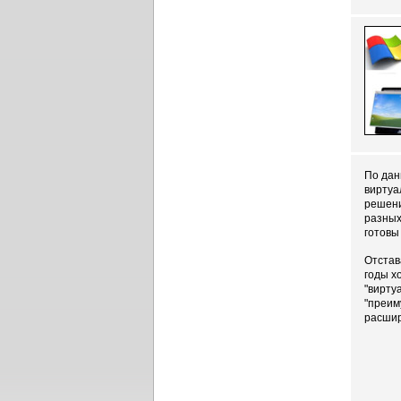
По дан
виртуа
решени
разных
готовы
Отстав
годы х
"вирту
"преим
расшир