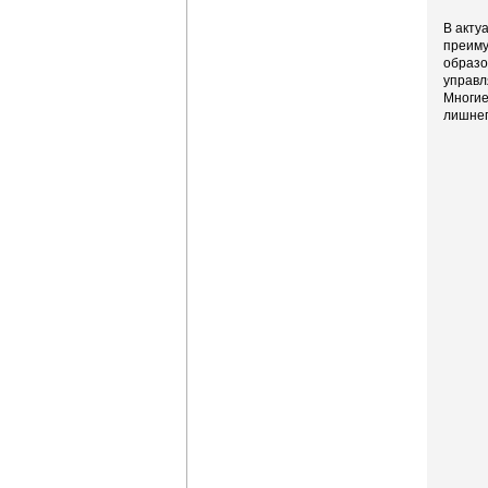
В акту
преиму
образо
управл
Многие
лишнег