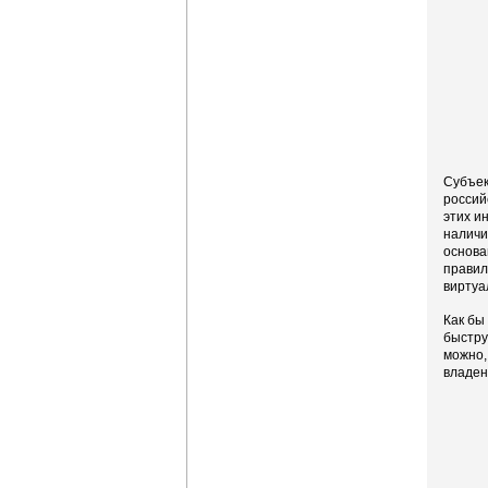
Субъек
россий
этих и
наличи
основа
правил
виртуа
Как бы
быстру
можно,
владен