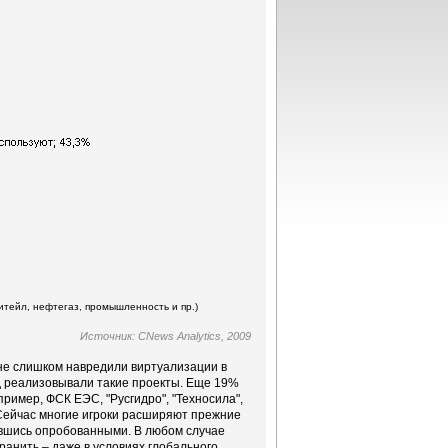
итейл, нефтегаз, промышленность и пр.)
Источник: CNews Analytics, 2009
а не слишком навредили виртуализации в
д реализовывали такие проекты. Еще 19%
пример, ФСК ЕЭС, "Русгидро", "Техносила",
р. Сейчас многие игроки расширяют прежние
ившись опробованными. В любом случае
анить – даже в условиях глобального