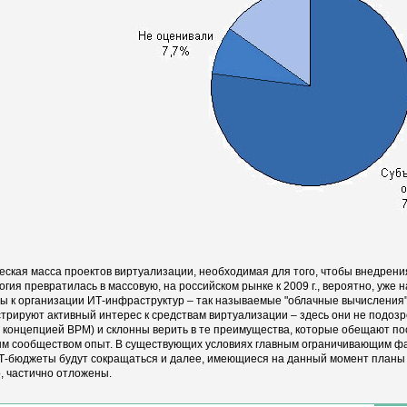
еская масса проектов виртуализации, необходимая для того, чтобы внедрен
огия превратилась в массовую, на российском рынке к 2009 г., вероятно, уже 
ы к организации ИТ-инфраструктур – так называемые "облачные вычисления".
трируют активный интерес к средствам виртуализации – здесь они не подозре
с концепцией ВРМ) и склонны верить в те преимущества, которые обещают п
м сообществом опыт. В существующих условиях главным ограничивающим фа
Т-бюджеты будут сокращаться и далее, имеющиеся на данный момент планы 
, частично отложены.