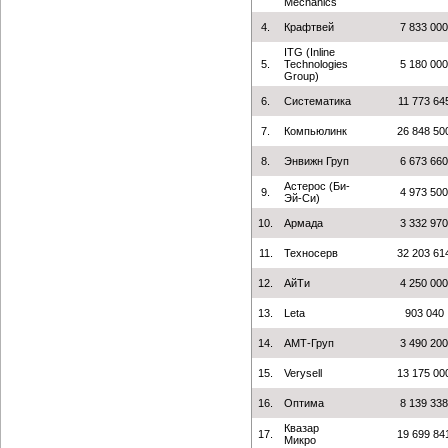
Mechanics
4.
Крафтвей
7 833 000
ITG (Inline
5.
Technologies
5 180 000
Group)
6.
Систематика
11 773 64
7.
Компьюлинк
26 848 50
8.
Энвижн Груп
6 673 660
Астерос (Би-
9.
4 973 500
Эй-Си)
10.
Армада
3 332 970
11.
Техносерв
32 203 61
12.
АйТи
4 250 000
13.
Leta
903 040
14.
АМТ-Груп
3 490 200
15.
Verysell
13 175 00
16.
Оптима
8 139 338
Квазар
17.
19 699 84
Микро