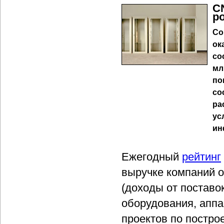
C
р
Со
ок
со
мл
по
со
ра
ус
ин
Ежегодный
рейтинг
выручке компаний о
(доходы от поставо
оборудования, аппа
проектов по постро