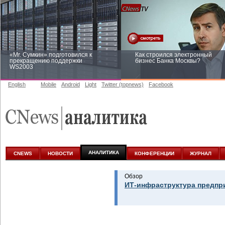
«Mr. Сумкин» подготовился к
Как строился электронный
прекращению поддержки
бизнес Банка Москвы?
WS2003
English
Mobile
Android
Light
Twitter (topnews)
Facebook
Заоблачная оптимизация: как
Рейтинг CNewsInfrastructure 20
Faberlic изменил подход к
приглашаем участвовать
аналитике
АНАЛИТИКА
CNEWS
НОВОСТИ
КОНФЕРЕНЦИИ
ЖУРНАЛ
Обзор
ИТ-инфраструктура предпр