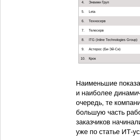
4.
Энвижн Груп
5.
Leta
6.
Техносерв
7.
Телесерв
8.
ITG (Inline Technologies Group)
9.
Астерос (Би-Эй-Си)
10.
Крок
Наименьшие показат
и наиболее динамич
очередь, те компан
большую часть рабо
заказчиков начинал
уже по статье ИТ-ус