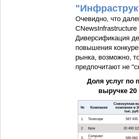
"Инфраструк
Очевидно, что дале
CNewsInfrastructur
Диверсификация де
повышения конкуре
рынка, возможно, т
предпочитают не "с
Доля услуг по
выручке 20
Совокупная в
№
Компания
компании в 20
тыс. руб
1.
Телесерв
587 435
2.
Крок
20 490 11
Computer
3.
580 660