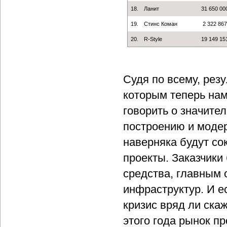
18.
Ланит
31 650 00
19.
Стинс Коман
2 322 867
20.
R-Style
19 149 15
Судя по всему, рез
которым теперь нам
говорить о значите
построению и модер
наверняка будут со
проекты. Заказчики
средства, главным
инфраструктур. И е
кризис вряд ли ска
этого года рынок пр