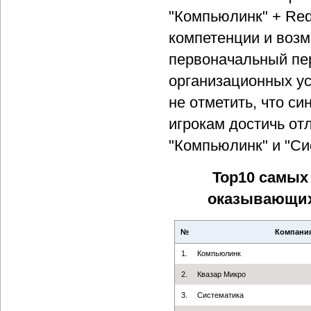
"Компьюлинк" + Red
компетенции и возм
первоначальный пер
организационных ус
не отметить, что с
игрокам достичь от
"Компьюлинк" и "Си
Top10 самых
оказывающих
№
Компани
1.
Компьюлинк
2.
Квазар Микро
3.
Систематика