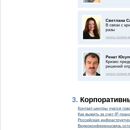
Светлана С
В связи с кр
разы
читать полное 
Ренат Юсуп
Кризис пред
решений оп
читать полное 
3.
Корпоративн
Контакт-центры учатся гов
Как выжить за счет IP-тр
Российская инфраструктур
Видеоконференцсвязь оста