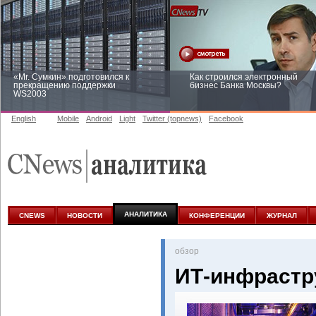
«Mr. Сумкин» подготовился к
Как строился электронный
прекращению поддержки
бизнес Банка Москвы?
WS2003
English
Mobile
Android
Light
Twitter (topnews)
Facebook
Заоблачная оптимизация: как
Рейтинг CNewsInfrastructure 20
Faberlic изменил подход к
приглашаем участвовать
аналитике
АНАЛИТИКА
CNEWS
НОВОСТИ
КОНФЕРЕНЦИИ
ЖУРНАЛ
oбзор
ИТ-инфрастр