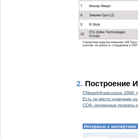
7
Квазар Микро
8
Энвижн Груп (2)
9
R-Style
ITG (Inline Technologies
10
Group)
Совокупная выручка компании «Ай-Теко» от
штатная численность сотрудников в 2007 г
2.
Построение И
CNewsInfrastructure 2008:
Есть ли место новичкам н
СОА: неудачные проекты о
Интервью с экспертами