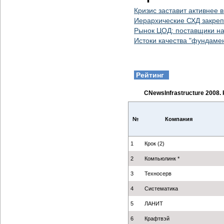
Кризис заставит активнее
Иерархические СХД закреп
Рынок ЦОД: поставщики на
Истоки качества "фундаме
Рейтинг
CNewsInfrastructure 2008
№
Компания
1
Крок (2)
2
Компьюлинк *
3
Техносерв
4
Систематика
5
ЛАНИТ
6
Крафтвэй