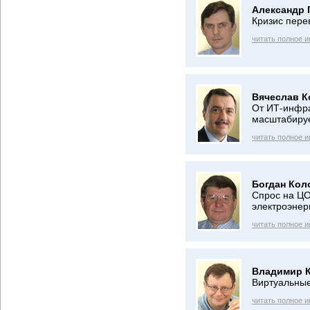
Александр 
Кризис пере
читать полное 
Вячеслав К
От ИТ-инфра
масштабиру
читать полное 
Богдан Кол
Спрос на ЦО
электроэнер
читать полное 
Владимир 
Виртуальны
читать полное 