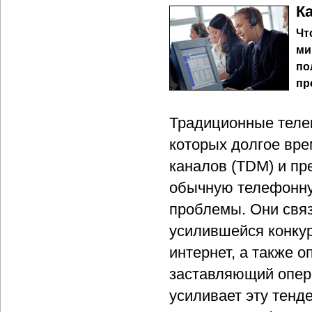
К
Чт
ми
по
пр
Традиционные теле
которых долгое вре
каналов (TDM) и пр
обычную телефонну
проблемы. Они связ
усилившейся конку
интернет, а также 
заставляющий опер
усиливает эту тенд