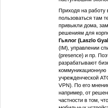
Приходя на работу
пользоваться там т
привыкли дома, за
решениям для корпо
Гьялог (Laszlo Gya
(IM), управлении сп
(presence) и пр. Поэ
разрабатывают биз
коммуникационную с
учрежденческой АТС
VPN). По его мнению
например, от решени
частности в том, чт
мобильных устройст