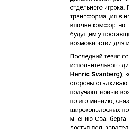
отдельного игрока
.
П
трансформация в но
вполне комфортно. 
будущем у поставщ
возможностей для 
Последний тезис со
исполнительного ди
Henric Svanberg)
, 
стороны сталкивают
получают новые во
по его мнению, свя
широкополосных по
мнению Сванберга -
доступ пользовател