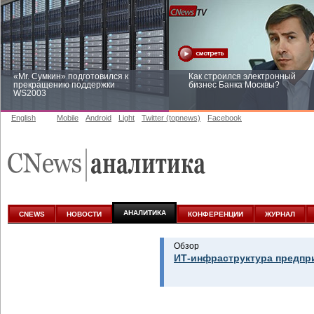
«Mr. Сумкин» подготовился к
Как строился электронный
прекращению поддержки
бизнес Банка Москвы?
WS2003
English
Mobile
Android
Light
Twitter (topnews)
Facebook
Заоблачная оптимизация: как
Рейтинг CNewsInfrastructure 20
Faberlic изменил подход к
приглашаем участвовать
аналитике
АНАЛИТИКА
CNEWS
НОВОСТИ
КОНФЕРЕНЦИИ
ЖУРНАЛ
Обзор
ИТ-инфраструктура предпр