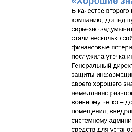
«Хорошие зн
В качестве второго
компанию, дошедшую
серьезно задумыва
стали несколько со
финансовые потери.
послужила утечка и
Генеральный дирек
защиты информации
своего хорошего зн
немедленно развора
военному четко – д
помещения, внедря
системному админи
средств для устано