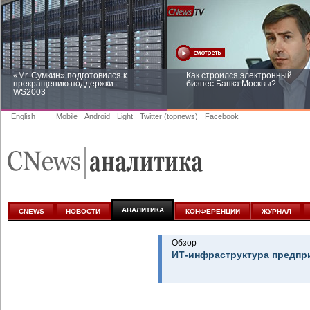
«Mr. Сумкин» подготовился к
Как строился электронный
прекращению поддержки
бизнес Банка Москвы?
WS2003
English
Mobile
Android
Light
Twitter (topnews)
Facebook
Заоблачная оптимизация: как
Рейтинг CNewsInfrastructure 20
Faberlic изменил подход к
приглашаем участвовать
аналитике
АНАЛИТИКА
CNEWS
НОВОСТИ
КОНФЕРЕНЦИИ
ЖУРНАЛ
Обзор
ИТ-инфраструктура предпр