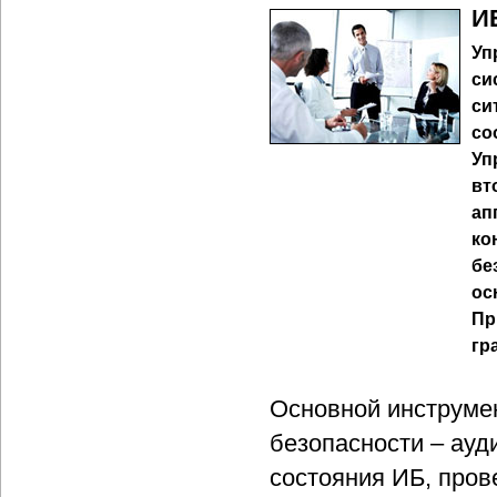
И
Уп
си
си
со
Уп
вт
ап
ко
бе
ос
Пр
гр
Основной инструме
безопасности – ауд
состояния ИБ, пров