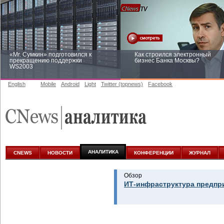
«Mr. Сумкин» подготовился к
Как строился электронный
прекращению поддержки
бизнес Банка Москвы?
WS2003
English
Mobile
Android
Light
Twitter (topnews)
Facebook
Заоблачная оптимизация: как
Рейтинг CNewsInfrastructure 20
Faberlic изменил подход к
приглашаем участвовать
аналитике
АНАЛИТИКА
CNEWS
НОВОСТИ
КОНФЕРЕНЦИИ
ЖУРНАЛ
Обзор
ИТ-инфраструктура предпр