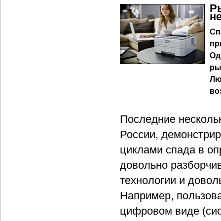
Р
н
Сп
пр
Од
ры
Лю
во
Последние нескольк
России, демонстри
циклами спада в оп
довольно разборчив
технологии и довол
Например, пользова
цифровом виде (сис