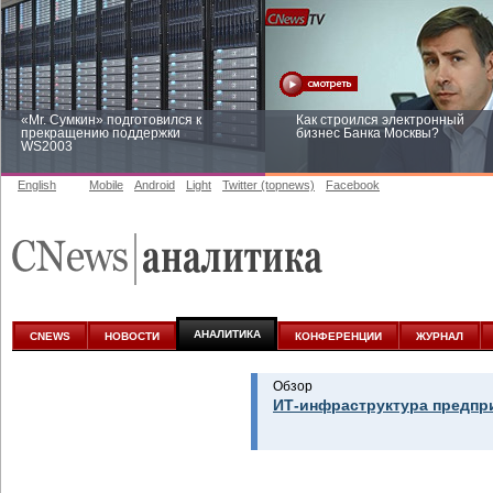
«Mr. Сумкин» подготовился к
Как строился электронный
прекращению поддержки
бизнес Банка Москвы?
WS2003
English
Mobile
Android
Light
Twitter (topnews)
Facebook
Заоблачная оптимизация: как
Рейтинг CNewsInfrastructure 20
Faberlic изменил подход к
приглашаем участвовать
аналитике
АНАЛИТИКА
CNEWS
НОВОСТИ
КОНФЕРЕНЦИИ
ЖУРНАЛ
Обзор
ИТ-инфраструктура предпр