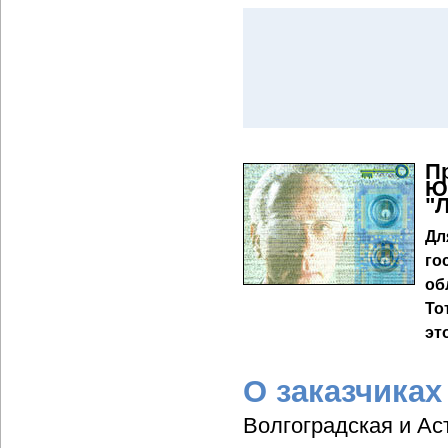
П
Ю
"
Дл
го
об
То
эт
О заказчиках
Волгоградская и Ас