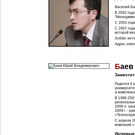
Василий Ба
В 2002 год
"Менеджмен
С 2003 год
С 2007 год
которой вх
Хобби: инте
Адрес элек
Б
аев
Заместит
Родился 6 м
университе
и комплекса
В 1996-200
региональн
2006 гг. з
2009 г. - р
«Техносерв
С апреля 2
компаний «
Интервью