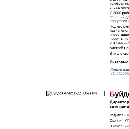
руководите
управление
С 2000 раб
решений дл
процессов 
Под его ру
Казначейст
инвестицио
проекты по
оптимизаци
Алексей Бр
В числе св
Интервью
Только на
(31.08.2006)
Б
уйд
Директор
компани
Родился 6 
Окончил МГ
В компании