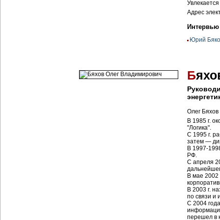
Увлекается
Адрес элек
Интервью
Юрий Бяко
Б
яхо
Руководи
энергети
Олег Бяхов 
В 1985 г. 
"Логика".
С 1995 г. 
затем — ди
В 1997-199
РФ.
С апреля 20
дальнейшем
В мае 2002
корпоратив
В 2003 г. 
по связи и
С 2004 год
информацио
перешел в 