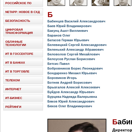
РОССИЙСКОЕ ПО
NETAPP: НОВОЕ В СХД
Б
БЕЗОПАСНОСТЬ
Бабинцев Василий Александрович
Баев Юрий Владимирович
ЦИФРОВАЯ
Бакунц Ашот Виллиевич
ТРАНСФОРМАЦИЯ
Баранов Олег
Батасов Герман Юрьевич
ОБЛАЧНЫЕ
Белевицкий Сергей Александрович
ТЕХНОЛОГИИ
Беленький Александр Абрамович
ИТ В ГОССЕКТОРЕ
Беловолов Сергей Михайлович
Белоусов Руслан Борисович
ИТ В БАНКАХ
Бетсис Павел
Бобровников Борис Леонидович
ИТ В ТОРГОВЛЕ
Бондаренко Михаил Юрьевич
Боровиков Игорь
ТЕЛЕКОМ
Ботнев Андрей Борисович
Брызгалов Алексей Алексеевич
ИНТЕРНЕТ
Буйдов Александр Юрьевич
Бурцева Надежда Валерьевна
ИТ-БИЗНЕС
Бяков Юрий Александрович
Бяхов Олег Владимирович
РЕЙТИНГИ
Б
аби
Директор