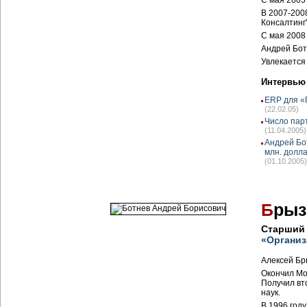
С мая 2005
В 2007-200
Консалтинг"
C мая 2008
Андрей Бот
Увлекается
Интервью
ERP для «
(22.02.05)
Число парт
(11.04.2005)
Андрей Бо
млн. долл
(01.10.2005)
Б
рыз
Старший 
«Организ
Алексей Бры
Окончил Мо
Получил вт
наук.
В 1996 году