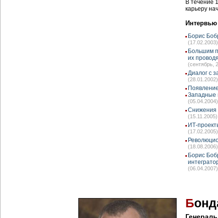
В течение 
карьеру нач
Интервью
Борис Боб
(17.02.2003)
Большим п
их провод
(сентябрь, 
Диалог с з
(28.01.2002)
Появление 
Западные 
(05.04.2004)
Снижения 
(15.11.2005)
ИТ-проекты
(17.02.2005)
Революцио
(18.08.2006)
Борис Боб
интеграто
(06.04.2007)
Б
онд
Генерал