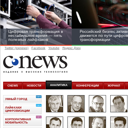
Цифровая трансформация в
Российский бизнес актив
нестабильное время — пять
движется по пути цифро
полезных лайфхаков
трансформации
Twitter (topnews)
Facebook
Youtube
Яндекс.Дзен
Средний бизнес начал
цифровизироваться со
скоростью крупных
АНАЛИТИКА
CNEWS
НОВОСТИ
КОНФЕРЕНЦИИ
ЖУРНАЛ
корпораций
УМНЫЙ ГОРОД
ЛАЙФХАКИ
ЦИФРОВИЗАЦИИ
КОРПОРАТИВНАЯ
МОБИЛЬНОСТЬ