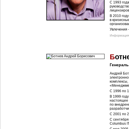
С 1993 года
руководств
лицензиров
В 2010 год
в кризисны
организова
Увлечения 
Информация 
Б
отн
Генерал
Андрей Бот
электронно
комплексы,
«Менеджме
С 1996 по 
В 1999 году
настоящее в
по внедрени
разработчи
С 2001 по 2
С сентября
Columbus IT