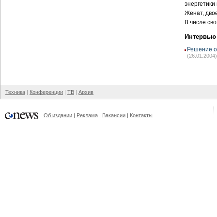
энергетики
Женат, дво
В числе св
Интервью
Решение о
(26.01.2004)
Техника
Конференции
ТВ
Архив
Об издании
Реклама
Вакансии
Контакты