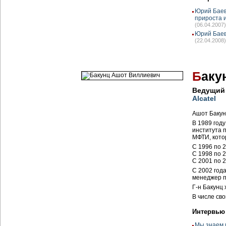
Юрий Баев
прироста 
(06.04.2007)
Юрий Баев
(22.04.2008)
Б
аку
Ведущий 
Alcatel
Ашот Бакун
В 1989 год
института 
МФТИ, котор
С 1996 по 2
С 1998 по 
C 2001 по 2
С 2002 год
менеджер п
Г-н Бакунц 
В числе св
Интервью
Мы знаем 