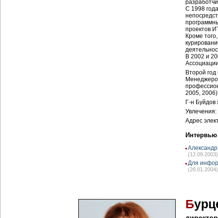
разработчи
С 1998 год
непосредст
программны
проектов И
Кроме того
курировани
деятельнос
В 2002 и 20
Ассоциации
Второй год
Менеджеров
профессион
2005, 2006)
Г-н Буйдов 
Увлечения:
Адрес элек
Интервью
Александр
(12.09.2003)
Для инфор
(26.01.2004)
Б
урц
директор