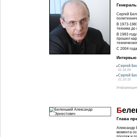
Генераль
Сергей Бел
политехнич
В 1973-1983
техника до 
В 1983 год
прошел кар
техническо
С 2004 год
Интервью
Сергей Бе
01.04.09
Сергей Бе
21.10.10
Информация 
Б
еле
Глава пр
Александр 
момента ос
продаж и р