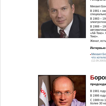
Михаил Бон
В 1981 г. о
специально
В 1983 – 19
электротехн
В 1988 – 19
автоматиза
«Ай-Теко».
Теко».
Женат, ест
Интервью
Михаил Бо
что хотел
(12.09.2003)
Б
оро
председа
В 1981 год
В 1986 году
С 1989 по 
более 30 н