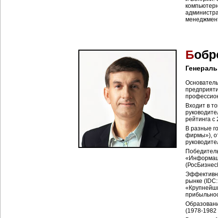
компьютерн
администра
менеджмент
Б
обр
Генераль
Основатель
предприяти
профессион
Входит в т
руководите
рейтинга с 
В разные г
фирмы»), о
руководите
Победитель
«Информаци
(РосБизнес
Эффективно
рынке (IDC:
«Крупнейши
прибыльност
Образовани
(1978-1982