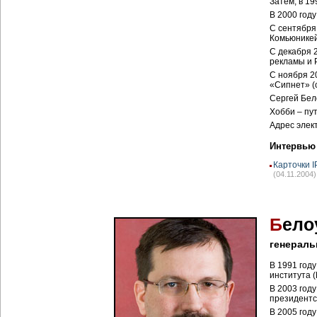
Затем, в 19
В 2000 год
С сентября
Комьюникей
С декабря 
рекламы и 
C ноября 2
«Сипнет» (
Сергей Бел
Хобби – пу
Адрес элек
Интервью
Карточки 
(04.11.2004)
Б
ело
генераль
В 1991 год
института 
В 2003 год
президентс
В 2005 год