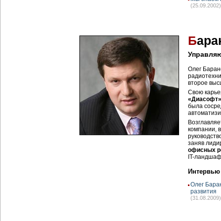
(25.09.2002)
Б
ара
Управляю
Олег Барано
радиотехни
второе выс
Свою карье
«Диасофт»,
была сосре
автоматизи
Возглавляе
компании, 
руководств
заняв лиди
офисных р
IT-ландшаф
Интервью
Олег Бара
развития
(31.08.2009)