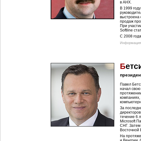
в АНХ.
В 1999 год
руководите
выстроена 
продаж про
При участи
Softline с
С 2008 год
Информация 
Б
етс
президен
Павел Бетс
начал свою 
протяжении
компаниях,
компьютерн
За последн
директоров
течение 6 
Microsoft 
СНГ. Затем 
Восточной 
На протяже
и Венгрии. 