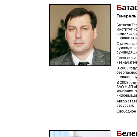
Б
ата
Генераль
Батасов Ге
Институт Т
редких эле
порошковая
С момента 
руководил 
руководящи
Свою карье
незначител
В 2003 год
безопаснос
полноценну
В 2008 год
ЗАО НИП «И
компании, 
информацио
Автор стат
ресурсам.
Cвободное 
Б
еле