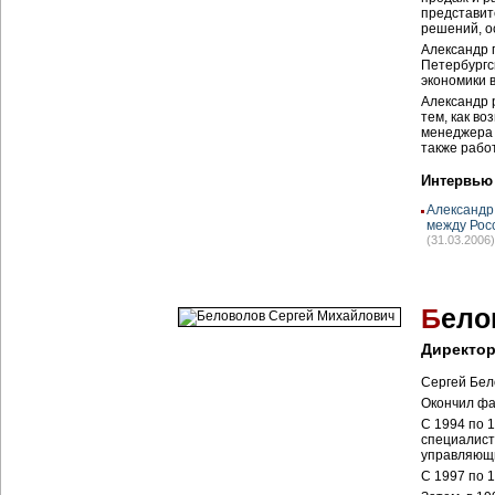
представит
решений, ос
Александр 
Петербургс
экономики 
Александр 
тем, как в
менеджера 
также работ
Интервью
Александр
между Рос
(31.03.2006)
Б
ело
Директор
Сергей Бел
Окончил фа
С 1994 по 
специалист
управляющи
С 1997 по 