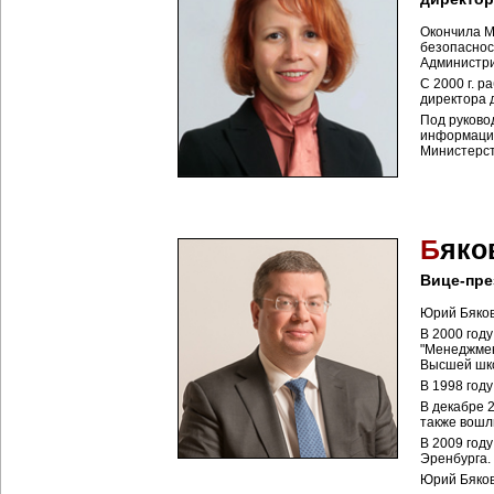
Окончила М
безопасност
Администр
С 2000 г. 
директора 
Под руково
информации
Министерст
Б
яко
Вице-пре
Юрий Бяков
В 2000 год
"Менеджмен
Высшей шко
В 1998 год
В декабре 2
также вошли
В 2009 год
Эренбурга.
Юрий Бяков