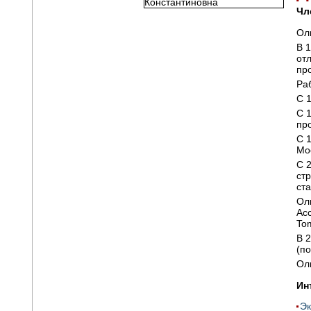
Чл
Ол
В 
от
пр
Ра
С 
С 
пр
C 1
Мо
С 
ст
ст
Ол
Ас
To
В 
(по
Ол
Ин
Эк