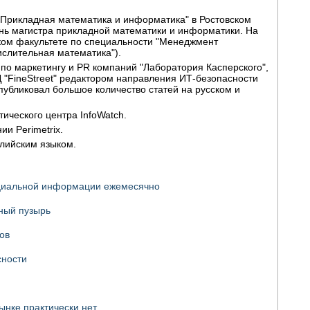
"Прикладная математика и информатика" в Ростовском
ень магистра прикладной математики и информатики. На
ком факультете по специальности "Менеджмент
ислительная математика").
по маркетингу и PR компаний "Лаборатория Касперского",
Д "FineStreet" редактором направления ИТ-безопасности
Опубликовал большое количество статей на русском и
ического центра InfoWatch.
и Perimetrix.
глийским языком.
нциальной информации ежемесячно
ный пузырь
ов
сности
ынке практически нет