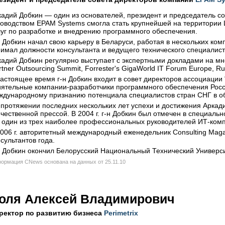
кадий Добкин — один из основателей, президент и председатель с
ководством EPAM Systems смогла стать крупнейшей на территории 
луг по разработке и внедрению программного обеспечения.
н Добкин начал свою карьеру в Беларуси, работая в нескольких ко
имал должности консультанта и ведущего технического специалиста 
кадий Добкин регулярно выступает с экспертными докладами на м
tner Outsourcing Summit, Forrester's GigaWorld IT Forum Europe, R
настоящее время г-н Добкин входит в совет директоров ассоциаци
иятельные компании-разработчики программного обеспечения Росс
ждународному признанию потенциала специалистов стран СНГ в о
 протяжении последних нескольких лет успехи и достижения Арка
ечественной прессой. В 2004 г. г-н Добкин был отмечен в специаль
к один из трех наиболее профессиональных руководителей ИТ-компа
2006 г. авторитетный международный еженедельник Consulting Maga
сультантов года.
н Добкин окончил Белорусский Национальный Технический Универси
ормация CNews основана на данных от 25.11.10
оля Алексей Владимирович
ректор по развитию бизнеса
Perimetrix