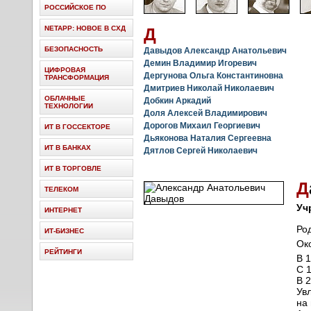
РОССИЙСКОЕ ПО
NETAPP: НОВОЕ В СХД
Д
БЕЗОПАСНОСТЬ
Давыдов Александр Анатольевич
Демин Владимир Игоревич
ЦИФРОВАЯ
Дергунова Ольга Константиновна
ТРАНСФОРМАЦИЯ
Дмитриев Николай Николаевич
ОБЛАЧНЫЕ
Добкин Аркадий
ТЕХНОЛОГИИ
Доля Алексей Владимирович
Дорогов Михаил Георгиевич
ИТ В ГОССЕКТОРЕ
Дьяконова Наталия Сергеевна
ИТ В БАНКАХ
Дятлов Сергей Николаевич
ИТ В ТОРГОВЛЕ
Д
ТЕЛЕКОМ
Уч
ИНТЕРНЕТ
Род
ИТ-БИЗНЕС
Ок
РЕЙТИНГИ
В 
С 
В 
Ув
на