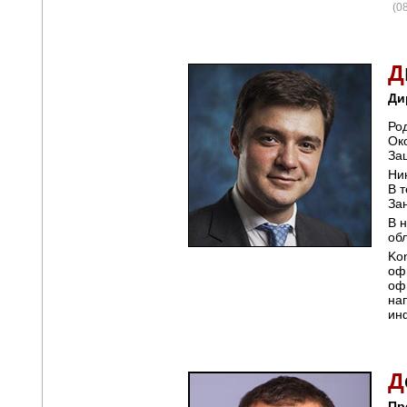
(0
Д
Ди
Ро
Ок
За
Ни
В 
За
В 
об
Ko
оф
оф
на
ин
Д
Пр