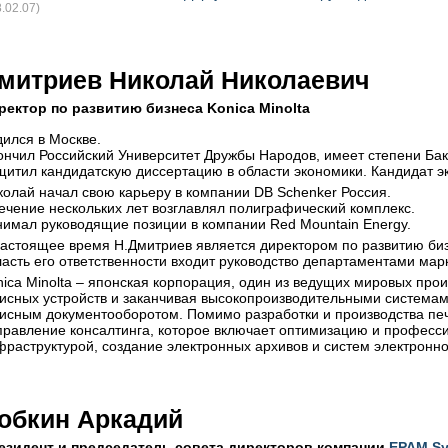
8.02.07)
митриев Николай Николаевич
ректор по развитию бизнеса Konica Minolta
дился в Москве.
ончил Российский Университет Дружбы Народов, имеет степени Бак
щитил кандидатскую диссертацию в области экономики. Кандидат э
колай начал свою карьеру в компании DB Schenker Россия.
течение нескольких лет возглавлял полиграфический комплекс.
нимал руководящие позиции в компании Red Mountain Energy.
настоящее время Н.Дмитриев является директором по развитию бизн
ласть его ответственности входит руководство департаментами ма
nica Minolta – японская корпорация, один из ведущих мировых про
исных устройств и заканчивая высокопроизводительными система
исным документооборотом. Помимо разработки и производства печа
правление консалтинга, которое включает оптимизацию и професс
фраструктурой, создание электронных архивов и систем электронн
обкин Аркадий
езидент и председатель совета директоров компании
EPAM Sy