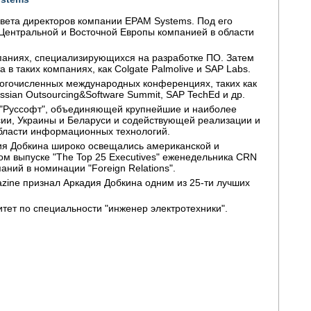
овета директоров компании EPAM Systems. Под его
Центральной и Восточной Европы компанией в области
мпаниях, специализирующихся на разработке ПО. Затем
в таких компаниях, как Colgate Palmolive и SAP Labs.
ногочисленных международных конференциях, таких как
ussian Outsourcing&Software Summit, SAP TechEd и др.
и "Руссофт", объединяющей крупнейшие и наиболее
ии, Украины и Беларуси и содействующей реализации и
бласти информационных технологий.
дия Добкина широко освещались американской и
ном выпуске "The Top 25 Executives" еженедельника CRN
ний в номинации "Foreign Relations".
zine признал Аркадия Добкина одним из 25-ти лучших
тет по специальности "инженер электротехники".