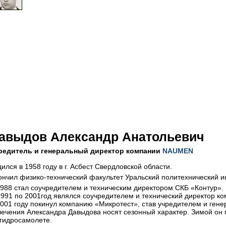
авыдов Александр Анатольевич
редитель и генеральный директор компании
NAUMEN
ился в 1958 году в г. Асбест Свердловской области.
ончил
физико-технический
факультет Уральский политехнический ин
1988 стал соучредителем и техническим директором СКБ «Контур».
1991 по 2001год являлся соучредителем и технический директор к
2001 году покинул компанию «Микротест», став учредителем и ге
лечения Александра Давыдова носят сезонный характер. Зимой он 
 гидросамолете.