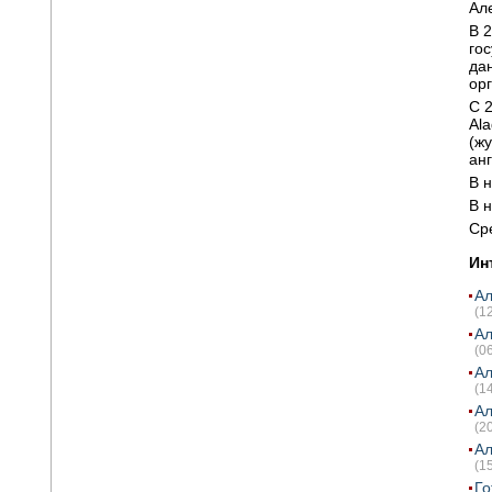
Але
В 
го
да
ор
С 
Al
(жу
ан
В 
В 
Ср
Ин
Ал
(1
Ал
(0
Ал
(1
Ал
(2
Ал
(1
Го