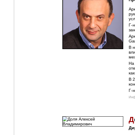
Ар
ру
ус
Г-
зан
Ар
Gar
В 
вл
ме
На
от
ка
В 
кон
Г-
Инф
Д
Ди