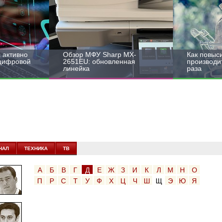
 активно
Обзор МФУ Sharp MX-
Как повыс
 цифровой
2651EU: обновленная
производит
линейка
раза
НАЛ
ТЕХНИКА
ТВ
А
Б
В
Г
Д
Е
Ж
З
И
К
Л
М
Н
О
П
Р
С
Т
У
Ф
Х
Ц
Ч
Ш
Щ
Э
Ю
Я