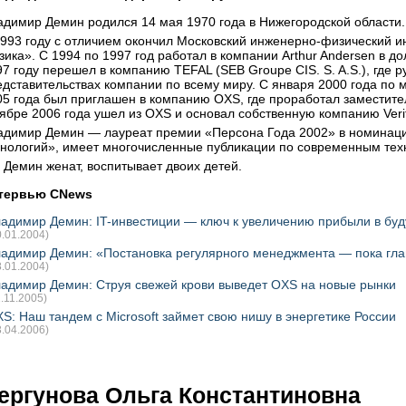
адимир Демин родился 14 мая 1970 года в Нижегородской области.
1993 году с отличием окончил Московский инженерно-физический и
зика». С 1994 по 1997 год работал в компании Arthur Andersen в д
97 году перешел в компанию TEFAL (SEB Groupe CIS. S. A.S.), где
едставительствах компании по всему миру. С января 2000 года по м
05 года был приглашен в компанию OXS, где проработал заместител
тябре 2006 года ушел из OXS и основал собственную компанию Veri
адимир Демин — лауреат премии «Персона Года 2002» в номинаци
хнологий», имеет многочисленные публикации по современным тех
н Демин женат, воспитывает двоих детей.
тервью CNews
адимир Демин: IT-инвестиции — ключ к увеличению прибыли в бу
0.01.2004)
адимир Демин: «Постановка регулярного менеджмента — пока гла
8.01.2004)
адимир Демин: Струя свежей крови выведет OXS на новые рынки
1.11.2005)
S: Наш тандем с Microsoft займет свою нишу в энергетике России
3.04.2006)
ергунова Ольга Константиновна