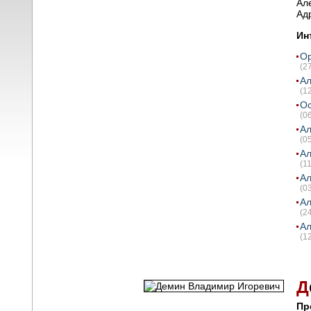
Ал
Ад
Ин
Op
(2
Ал
(1
Ос
(0
Ал
(0
Ал
(1
Ал
(0
Ал
(2
Ал
(1
Д
Пр