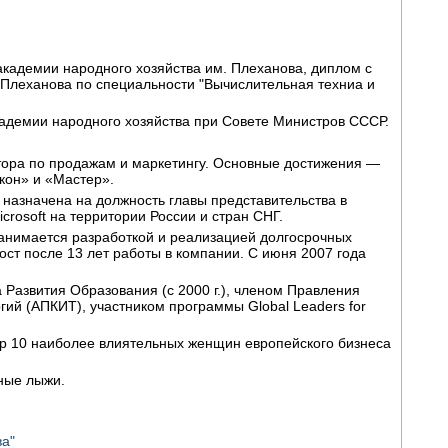
 академии народного хозяйства им. Плеханова, диплом с
 Плеханова по специальности "Вычислительная техниа и
кадемии народного хозяйства при Совете Министров СССР.
тора по продажам и маркетингу. Основные достижения —
кон» и «Мастер».
а назначена на должность главы представительства в
rosoft на территории России и стран СНГ.
 занимается разработкой и реализацией долгосрочных
ост после 13 лет работы в компании. С июня 2007 года
Развития Образования (с 2000 г.), членом Правления
й (АПКИТ), участником программы Global Leaders for
 Top 10 наиболее влиятельных женщин европейского бизнеса
рные лыжи.
ва"