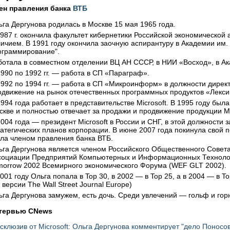
ен правления банка
ВТБ
ьга Дергунова родилась в Москве 15 мая 1965 года.
1987 г. окончила факультет кибернетики Российской экономической
личием. В 1991 году окончила заочную аспирантуру в Академии им.
ограммирование".
ботала в совместном отделении ВЦ АН СССР, в НИИ «Восход», в А
1990 по 1992 гг. — работа в СП «Параграф».
1992 по 1994 гг. — работа в СП «Микроинформ» в должности дирек
одвижение на рынок отечественных программных продуктов «Лекси
994 года работает в представительстве Microsoft. В 1995 году был
скве и полностью отвечает за продажи и продвижение продукции Mic
2004 года — президент Microsoft в России и СНГ, в этой должности
ратегических планов корпорации. В июне 2007 года покинула свой п
ала членом правления банка ВТБ.
ьга Дергунова является членом Российского Общественного Совета 
социации Предприятий Компьютерных и Информационных Технологи
morrow 2002 Всемирного экономического Форума (WEF GLT 2002).
2001 году Ольга попала в Top 30, в 2002 — в Top 25, а в 2004 — в
 версии The Wall Street Journal Europe)
ьга Дергунова замужем, есть дочь. Среди увлечений — гольф и го
тервью CNews
склюзив от Microsoft: Ольга Дергунова комментирует "дело Поносо