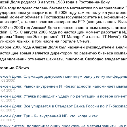
ксей Доля родился 3 августа 1983 года в Ростове-на-Дону.
2004 году получил степень бакалавра математики по направлению 
сударственном университете. В 2006 году там же получил уже степ
нный момент обучает в Ростовском госуниверситете на экономичес
ганизации", а также является аспирантом РГУ (специальность "Выч
2002 по 2006 год Алексей Доля являлся внештатным консультантом 
addin, CPS. С августа 2006 года по настоящий момент работает в И
рналы "Экспресс-Электроника", "IT Manager" и газета "IT News"). 
глийском языках, в том числе на портале CNews.
ноябре 2006 года Алексей Доля был назначен руководителем аналит
настоящее время является директором по развитию бизнеса компани
еди увлечений отмечает шахматы, пинг-понг. Свободно владеет ан
тервью CNews
ексей Доля: Служащие допускают минимум одну утечку конфиде
2.09.2006)
ексей Доля: Рынок внутренней ИТ-безопасности напоминает мыль
6.04.2007)
ексей Доля: Утечка приводит к удару по репутации и потере клиент
4.05.2007)
ексей Доля: Все упирается в Стандарт Банка России по ИТ-безопа
0.06.2007)
ексей Доля: Три «К» внутренней ИБ: кто, когда и как
5.08.2007)
товых систем, поддерживающих проактивные методы защиты, на р