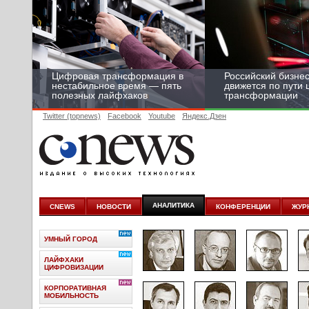
Цифровая трансформация в
Российский бизнес
нестабильное время — пять
движется по пути
полезных лайфхаков
трансформации
Twitter (topnews)
Facebook
Youtube
Яндекс.Дзен
АНАЛИТИКА
CNEWS
НОВОСТИ
КОНФЕРЕНЦИИ
ЖУР
УМНЫЙ ГОРОД
ЛАЙФХАКИ
ЦИФРОВИЗАЦИИ
КОРПОРАТИВНАЯ
МОБИЛЬНОСТЬ