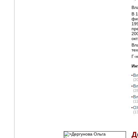
Вл
В 
фи
19
пр
20
ок
Вл
те
Г-
Ин
Вл
(2
Вл
(2
Вл
(1
OX
(1
Д