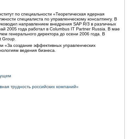
нститут по специальности «Теоретическая ядерная
олжности специалиста по управленческому консалтингу. В
 руководил направлением внедрения SAP R/3 в различных
ай 2005 года работал в Columbus IT Partner Russia. В мае
ем генерального директора до осени 2006 года. В
t Group.
и «За создание эффективных управленческих
нологиям ведения бизнеса.
дущем
вная трудность российских компаний»