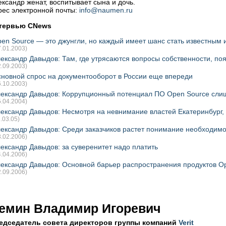
ександр женат, воспитывает сына и дочь.
рес электронной почты:
info@naumen.ru
тервью CNews
en Source — это джунгли, но каждый имеет шанс стать известным 
7.01.2003)
ександр Давыдов: Там, где утрясаются вопросы собственности, по
2.09.2003)
новной спрос на документооборот в России еще впереди
6.10.2003)
ександр Давыдов: Коррупционный потенциал ПО Open Source сли
5.04.2004)
ександр Давыдов: Несмотря на невнимание властей Екатеринбург, 
1.03.05)
ександр Давыдов: Среди заказчиков растет понимание необходим
3.02.2006)
ександр Давыдов: за суверенитет надо платить
4.04.2006)
ександр Давыдов: Основной барьер распространения продуктов Op
2.09.2006)
емин Владимир Игоревич
едседатель совета директоров группы компаний
Verit