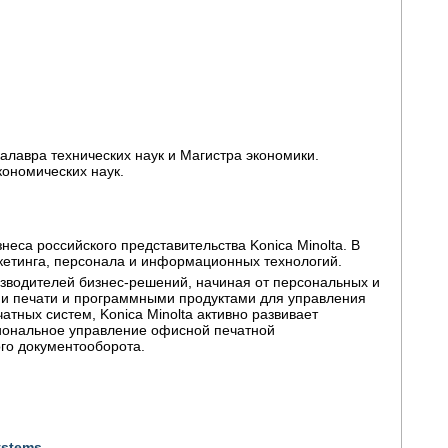
алавра технических наук и Магистра экономики.
кономических наук.
еса российского представительства Konica Minolta. В
ркетинга, персонала и информационных технологий.
изводителей бизнес-решений, начиная от персональных и
ми печати и программными продуктами для управления
тных систем, Konica Minolta активно развивает
иональное управление офисной печатной
ого документооборота.
stems