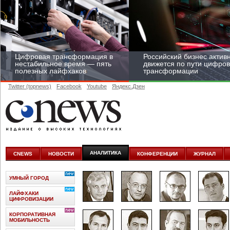
Цифровая трансформация в
Российский бизнес актив
нестабильное время — пять
движется по пути цифро
полезных лайфхаков
трансформации
Twitter (topnews)
Facebook
Youtube
Яндекс.Дзен
Средний бизнес начал
цифровизироваться со
скоростью крупных
АНАЛИТИКА
CNEWS
НОВОСТИ
КОНФЕРЕНЦИИ
ЖУРНАЛ
корпораций
УМНЫЙ ГОРОД
ЛАЙФХАКИ
ЦИФРОВИЗАЦИИ
КОРПОРАТИВНАЯ
МОБИЛЬНОСТЬ