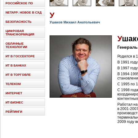
РОССИЙСКОЕ ПО
NETAPP: НОВОЕ В СХД
У
БЕЗОПАСНОСТЬ
Ушаков Михаил Анатольевич
ЦИФРОВАЯ
ТРАНСФОРМАЦИЯ
У
шак
ОБЛАЧНЫЕ
Генераль
ТЕХНОЛОГИИ
Родился в 1
ИТ В ГОССЕКТОРЕ
В 1991 году
ИТ В БАНКАХ
В 1997 году
В 1994-199
ИТ В ТОРГОВЛЕ
становлени
C 1995 по 
ТЕЛЕКОМ
С 1998 год
ИНТЕРНЕТ
координиро
контентных
ИТ-БИЗНЕС
Работал на
в 2001-200
РЕЙТИНГИ
производст
терминальн
2009 году 