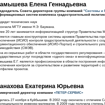
амышева Елена Геннадьевна
едседатель Совета директоров группы компаний
"Системы и 
формационных систем комплекса градостроительной политик
ндидат технических наук
кончила МГТУ имени Н.Э. Баумана.
лее 20 лет занимается информатизацией структур Правительства 
ляется главным конструктором системы архивов Правительства го
еспечения (ИСИО) контроля градостроительной деятельности с со
кументационного обеспечения (ИСИО-Портал) и строительного узл
аимодействия (СМЭВ).
на из серьезных работ в области государственного регулирования 
сударственных услуг посредством «одного окна» в многофункцион
мышева Е.Г. является профессионалом в области построения инф
еспечения контроля за строительством и развитием территорий с
ртфелем проектов.
анахова Екатерина Юрьевна
ммерческий директор компании
«ПЕТЕР-СЕРВИС»
дилась 27 ноября в Куйбышеве. В 2002 году окончила с отличием 
 специальности инженер-математик. В 2009 году получила степень