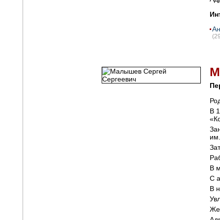
Ин
Ан
(2
М
Пе
Род
В 
«К
За
им.
За
Ра
В 
С 
В 
Ув
Же
Ад