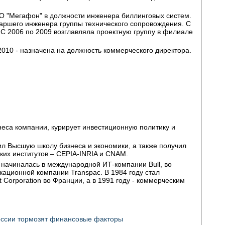
О "Мегафон" в должности инженера биллинговых систем.
старшего инженера группы технического сопровождения. С
. С 2006 по 2009 возглавляла проектную группу в филиале
2010 - назначена на должность коммерческого директора.
знеса компании, курирует инвестиционную политику и
ил Высшую школу бизнеса и экономики, а также получил
их институтов – CEPIA-INRIA и CNAM.
а начиналась в международной ИТ-компании Bull, во
ационной компании Transpac. В 1984 году стал
 Corporation во Франции, а в 1991 году - коммерческим
России тормозят финансовые факторы