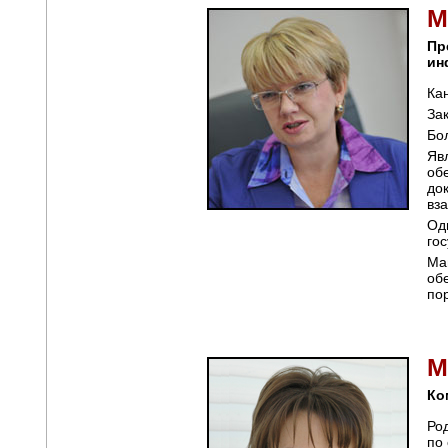
М
Пр
ин
Ка
За
Бо
Яв
об
до
вз
Од
го
Ма
об
по
М
Ко
Ро
по