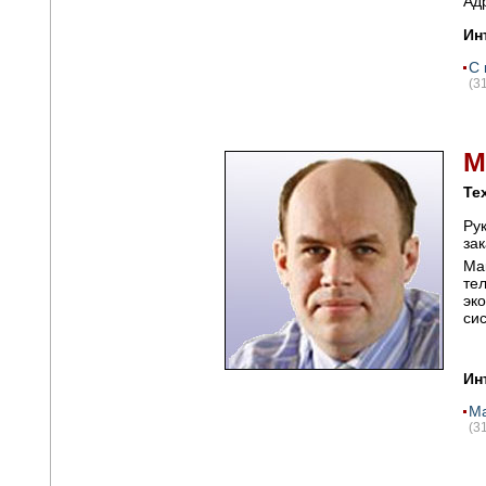
Ад
Ин
C 
(3
М
Те
Ру
за
Ма
те
эк
си
Ин
Ма
(3