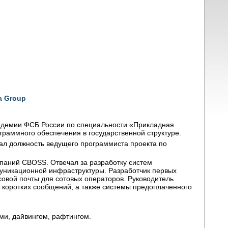
a Group
кадемии ФСБ России по специальности «Прикладная
граммного обеспечения в государственной структуре.
мал должность ведущего программиста проекта по
мпаний CBOSS. Отвечал за разработку систем
муникационной инфраструктуры. Разработчик первых
совой почты для сотовых операторов. Руководитель
и коротких сообщений, а также системы предоплаченного
ми, дайвингом, рафтингом.