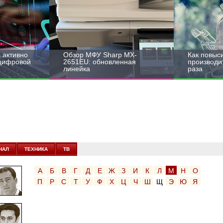
 активно
Обзор МФУ Sharp MX-
Как повыс
 цифровой
2651EU: обновленная
производит
линейка
раза
НАЛ
ТЕХНИКА
ТВ
А
Б
В
Г
Д
Е
Ж
З
И
К
Л
М
Н
О
П
Р
С
Т
У
Ф
Х
Ц
Ч
Ш
Щ
Э
Ю
Я