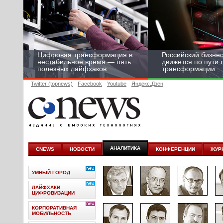
Цифровая трансформация в
Российский бизнес
нестабильное время — пять
движется по пути
полезных лайфхаков
трансформации
Twitter (topnews)
Facebook
Youtube
Яндекс.Дзен
АНАЛИТИКА
CNEWS
НОВОСТИ
КОНФЕРЕНЦИИ
ЖУР
УМНЫЙ ГОРОД
ЛАЙФХАКИ
ЦИФРОВИЗАЦИИ
КОРПОРАТИВНАЯ
МОБИЛЬНОСТЬ