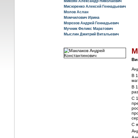
Микоян Александр Николаевич
Мисюренко Алексей Геннадьевич
Молов Аслан
Момчилович Ирина
Морозов Андрей Геннадьевич
Мучник Феликс Маратович
Мыслин Дмитрий Витальевич
М
Ви
Ан
В 
ма
В 
ра
С 
пр
ро
пр
се
С 
Ан
Ад