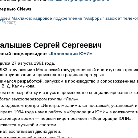
тервью CNews
дрей Маклаков: кадровое подкрепление "Амфоры" завоюет телеко
9.05.2007)
алышев Сергей Сергеевич
рвый
вице-президент
«Корпорации ЮНИ»
ился 27 августа 1961 года.
1983 году окончил Московский государственный институт электрон
онструирование и производство радиоаппаратуры».
нимался разработкой, запуском в производство и сопровождением
 В. Д. Калмыкова.
тем вел разработку и запуск в производство специализированных к
ботал звукооператором группы «Лель».
молодежном центре «Интеграл» занимался поставкой, установкой 
апреля 1994 года начал работу в «Корпорации ЮНИ» в должности т
настоящее время — первый вице-президент «Корпорации ЮНИ».
лекается музыкой и спортом.
нат, воспитывает двоих детей.
рес электронной почты:
mss@uni.ru