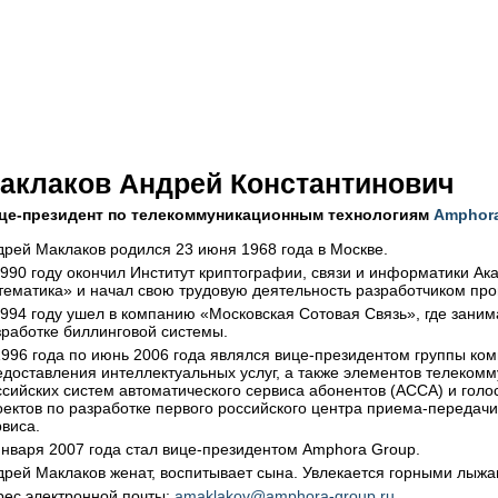
аклаков Андрей Константинович
це-президент по телекоммуникационным технологиям
Amphor
дрей Маклаков родился 23 июня 1968 года в Москве.
1990 году окончил Институт криптографии, связи и информатики А
тематика» и начал свою трудовую деятельность разработчиком про
1994 году ушел в компанию «Московская Сотовая Связь», где зани
зработке биллинговой системы.
1996 года по июнь 2006 года являлся вице-президентом группы ко
едоставления интеллектуальных услуг, а также элементов телеком
ссийских систем автоматического сервиса абонентов (АССА) и голо
оектов по разработке первого российского центра приема-передач
рвиса.
января 2007 года стал вице-президентом Amphora Group.
дрей Маклаков женат, воспитывает сына. Увлекается горными лыжа
рес электронной почты:
amaklakov@amphora-group.ru