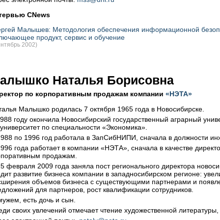
тервью CNews
ргей Малышев: Методология обеспечения информационной безопа
лючающее продукт, сервис и обучение
ентябрь 2002)
алышко Наталья Борисовна
ректор по корпоративным продажам компании
«НЭТА»
талья Малышко родилась 7 октября 1965 года в Новосибирске.
1988 году окончила Новосибирский государственный аграрный униве
 университет по специальности «Экономика».
1988 по 1996 год работала в ЗапСибНИПИ, сначала в должности ин
1996 года работает в компании «НЭТА», сначала в качестве директо
рпоративным продажам.
25 февраля 2009 года заняла пост регионального директора новос
одит развитие бизнеса компании в западносибирском регионе: уве
сширения объемов бизнеса с существующими партнерами и появлен
едложений для партнеров, рост квалификации сотрудников.
ужем, есть дочь и сын.
еди своих увлечений отмечает чтение художественной литературы,