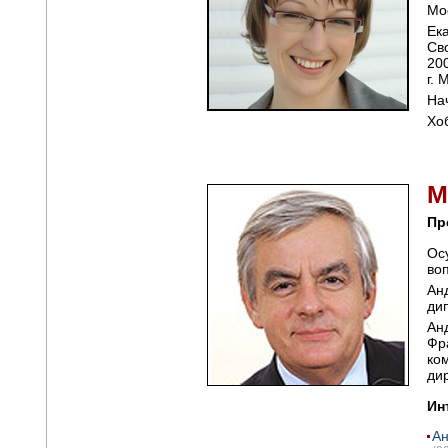
Мо
Ек
Св
20
г. 
На
Хо
М
Пр
Ос
во
Ан
ди
Ан
Фр
ко
ди
Ин
Ан