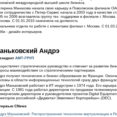
сковской международной высшей школе бизнеса.
атерина Манахова начала свою карьеру в Поволжском филиале ОА
ое сотрудничество с Петер-Сервис начала в 2003 году в качестве 
05 по 2006 возглавляла группу тех. поддержки в филиале г. Москва
Москва. С 01.01.2010 назначена на должность
чальника отдела по работе с клиентами филиал г. Москва. С 01.03.
бби - дизайн интерьеров.
аньковский Андрэ
езидент
АМТ-ГРУП
уществляет стратегическое руководство и отвечает за развитие би
просы взаимодействия со стратегическими партнерами.
дрэ получил техническое и бизнес-образование во Франции. Оконч
пломы в области информационных технологий сразу двух французск
дрэ Маньковский работает в ИТ-индустрии с 1974 года. Его карьер
анции. С 1981 года работал директором по продажам телекоммуник
ммерческим директором и руководителем проектов Digital Equipment
ректором российской «Диджитал Эквипмент Корпорейшн» (DEC).
тервью CNews
дрэ Маньковский: Распространение технологии виртуализации в 