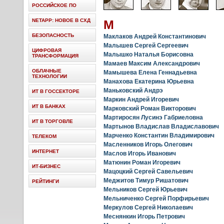
РОССИЙСКОЕ ПО
NETAPP: НОВОЕ В СХД
М
БЕЗОПАСНОСТЬ
Маклаков Андрей Константинович
Малышев Сергей Сергеевич
ЦИФРОВАЯ
Малышко Наталья Борисовна
ТРАНСФОРМАЦИЯ
Мамаев Максим Александрович
ОБЛАЧНЫЕ
Мамышева Елена Геннадьевна
ТЕХНОЛОГИИ
Манахова Екатерина Юрьевна
Маньковский Андрэ
ИТ В ГОССЕКТОРЕ
Маркин Андрей Игоревич
ИТ В БАНКАХ
Марковский Роман Викторович
Мартиросян Лусинэ Габриеловна
ИТ В ТОРГОВЛЕ
Мартынов Владислав Владиславович
Марченко Константин Владимирович
ТЕЛЕКОМ
Масленников Игорь Олегович
ИНТЕРНЕТ
Маслов Игорь Иванович
Матюнин Роман Игоревич
ИТ-БИЗНЕС
Мацоцкий Сергей Савельевич
Меджитов Тимур Ришатович
РЕЙТИНГИ
Мельников Сергей Юрьевич
Мельниченко Сергей Порфирьевич
Меркулов Сергей Николаевич
Меснянкин Игорь Петрович