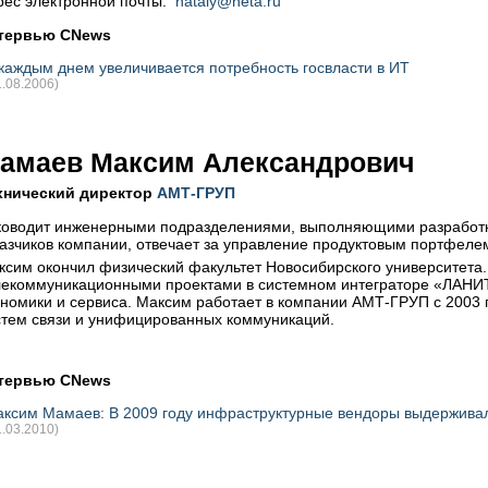
рес электронной почты:
nataly@neta.ru
тервью CNews
каждым днем увеличивается потребность госвласти в ИТ
1.08.2006)
амаев Максим Александрович
хнический директор
АМТ-ГРУП
ководит инженерными подразделениями, выполняющими разработку
казчиков компании, отвечает за управление продуктовым портфеле
ксим окончил физический факультет Новосибирского университета
лекоммуникационными проектами в системном интеграторе «ЛАНИТ 
ономики и сервиса. Максим работает в компании АМТ-ГРУП с 2003 г
стем связи и унифицированных коммуникаций.
тервью CNews
ксим Мамаев: В 2009 году инфраструктурные вендоры выдерживал
1.03.2010)