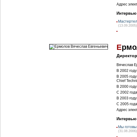
Адрес элек
Интервью
Мастертел
(13.09.2005)
Е
рмо
Директор
Вячеслав Е
В 2002 год
В 2005 год
Chief Techni
В 2000 год
С 2002 год
В 2003 год
С 2005 год
Адрес элек
Интервью
Мы готовы
(31.08.2006)