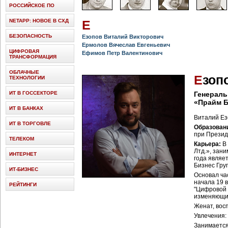
РОССИЙСКОЕ ПО
NETAPP: НОВОЕ В СХД
Е
БЕЗОПАСНОСТЬ
Езопов Виталий Викторович
Ермолов Вячеслав Евгеньевич
ЦИФРОВАЯ
Ефимов Петр Валентинович
ТРАНСФОРМАЦИЯ
ОБЛАЧНЫЕ
Е
зоп
ТЕХНОЛОГИИ
ИТ В ГОССЕКТОРЕ
Генераль
«Прайм Б
ИТ В БАНКАХ
Виталий Ез
ИТ В ТОРГОВЛЕ
Образован
при Презид
ТЕЛЕКОМ
Карьера:
В 
Лтд.», зан
ИНТЕРНЕТ
года являе
Бизнес Гру
ИТ-БИЗНЕС
Основал ча
начала 19 в
РЕЙТИНГИ
"Цифровой 
изменяющих
Женат, вос
Увлечения: 
Занимается