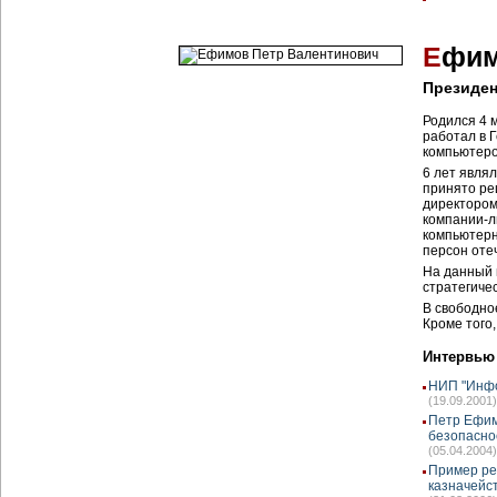
Е
фим
Президе
Родился 4 
работал в 
компьютеро
6 лет явля
принято ре
директором
компании-
компьютерн
персон оте
На данный 
стратегиче
В свободно
Кроме того,
Интервью
НИП "Инфо
(19.09.2001)
Петр Ефим
безопасно
(05.04.2004)
Пример ре
казначейс