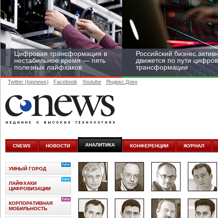
Цифровая трансформация в
Российский бизнес актив
нестабильное время — пять
движется по пути цифро
полезных лайфхаков
трансформации
Twitter (topnews)
Facebook
Youtube
Яндекс.Дзен
Средний бизнес начал
цифровизироваться со
скоростью крупных
АНАЛИТИКА
CNEWS
НОВОСТИ
КОНФЕРЕНЦИИ
ЖУРНАЛ
корпораций
УМНЫЙ ГОРОД
ЛАЙФХАКИ
ЦИФРОВИЗАЦИИ
КОРПОРАТИВНАЯ
МОБИЛЬНОСТЬ