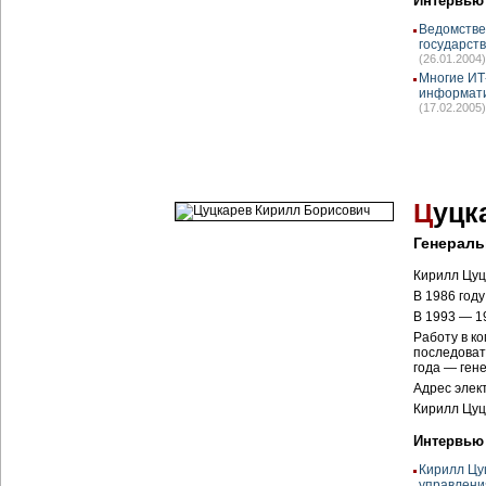
Интервью
Ведомстве
государств
(26.01.2004)
Многие ИТ
информати
(17.02.2005)
Ц
уцк
Генераль
Кирилл Цуц
В 1986 год
В 1993 — 1
Работу в к
последоват
года — ген
Адрес элек
Кирилл Цуц
Интервью
Кирилл Цу
управлени