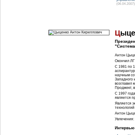
(06.04.2007)
Ц
ыце
Президе
"Система
Антон Цыце
Окончил ЛГУ
С 1981 по 1
аспирантур
научным со
Западного 
возглавил 
Проджект, 
С 1997 год
является п
Является э
технологий 
Антон Цыце
Увлечения: 
Интервью