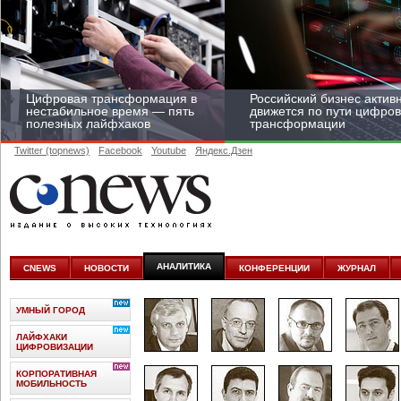
Цифровая трансформация в
Российский бизнес актив
нестабильное время — пять
движется по пути цифро
полезных лайфхаков
трансформации
Twitter (topnews)
Facebook
Youtube
Яндекс.Дзен
Средний бизнес начал
цифровизироваться со
скоростью крупных
АНАЛИТИКА
CNEWS
НОВОСТИ
КОНФЕРЕНЦИИ
ЖУРНАЛ
корпораций
УМНЫЙ ГОРОД
ЛАЙФХАКИ
ЦИФРОВИЗАЦИИ
КОРПОРАТИВНАЯ
МОБИЛЬНОСТЬ