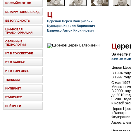
РОССИЙСКОЕ ПО
NETAPP: НОВОЕ В СХД
Ц
БЕЗОПАСНОСТЬ
Церенов Церен Валериевич
Цуцкарев Кирилл Борисович
ЦИФРОВАЯ
Цыценко Антон Кириллович
ТРАНСФОРМАЦИЯ
ОБЛАЧНЫЕ
Ц
ере
ТЕХНОЛОГИИ
ИТ В ГОССЕКТОРЕ
Заместит
экономик
ИТ В БАНКАХ
Церен Цере
ИТ В ТОРГОВЛЕ
В 1994 год
В 1997 год
ТЕЛЕКОМ
С мая 1997
Минэкономи
ИНТЕРНЕТ
В 2000 год
до 2010 год
ИТ-БИЗНЕС
С 2001 год
и новой эк
РЕЙТИНГИ
Церен Цере
«Электронн
Федерации
Адрес элек