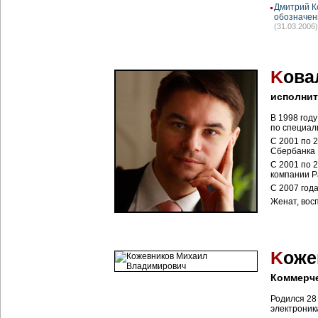
Дмитрий К
обозначен
(31.03.2006)
K
ова
исполни
В 1998 год
по специал
С 2001 по 
Сбербанка 
С 2001 по 
компании Pa
С 2007 год
Женат, вос
K
оже
Коммерче
Родился 28
электроник