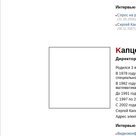
Интервью
Спрос на 
(31.08.2006)
Сергей Ка
(06.11.2007)
K
апц
Директо
Родился 3 я
В 1978 год
специально
В 1982 год
математика
До 1991 го
С 1997 по 
С 2002 год
Сергей Кап
Адрес элек
Интервью
Видеоконф