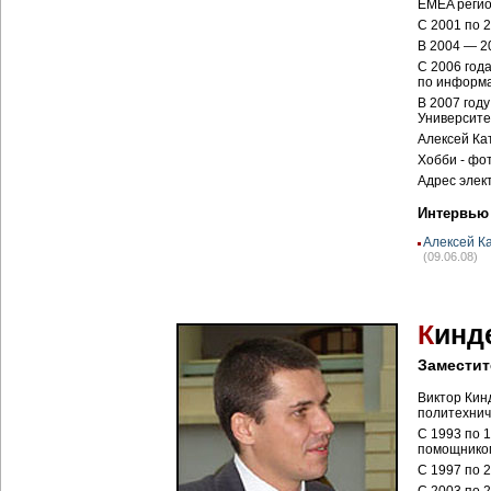
EMEA регио
С 2001 по 
В 2004 — 2
С 2006 год
по информа
В 2007 год
Университе
Алексей Кат
Хобби - фот
Адрес элек
Интервью
Алексей Ка
(09.06.08)
К
инд
Заместит
Виктор Кин
политехнич
С 1993 по 
помощником
С 1997 по 2