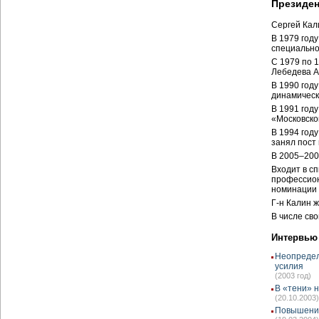
Президен
Сергей Кал
В 1979 год
специально
С 1979 по 
Лебедева А
В 1990 год
динамическ
В 1991 году
«Московско
В 1994 год
занял пост
В 2005–200
Входит в сп
профессион
номинации 
Г-н Калин ж
В числе сво
Интервью
Неопредел
усилия
(2003 год)
В «тени» н
(20.10.2003)
Повышение