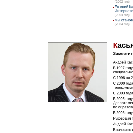
(2002 год)
Евгений К
Интернет
(2004 год)
Мы станов
(2004 год)
К
ась
Заместит
Андрей Кас
В 1997 год
специально
С 1998 по 
С 2000 год
телекоммун
С 2003 год
В 2005 год
Департамен
по образов
В 2008 год
Руководил 
Андрей Кас
В качестве 