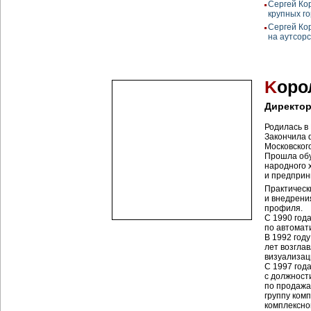
Сергей Ко
крупных г
Сергей Ко
на аутсорс
K
оро
Директор
Родилась в
Закончила 
Московског
Прошла обу
народного 
и предприн
Практическ
и внедрени
профиля.
С 1990 год
по автомат
В 1992 году
лет возгла
визуализац
С 1997 года
с должност
по продажа
группу ком
комплексно