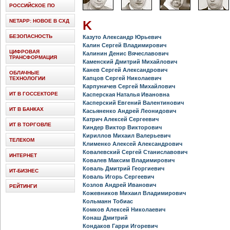
РОССИЙСКОЕ ПО
NETAPP: НОВОЕ В СХД
K
БЕЗОПАСНОСТЬ
Казуто Александр Юрьевич
Калин Сергей Владимирович
ЦИФРОВАЯ
Калинин Денис Вячеславович
ТРАНСФОРМАЦИЯ
Каменский Дмитрий Михайлович
Канев Сергей Александрович
ОБЛАЧНЫЕ
Капцов Сергей Николаевич
ТЕХНОЛОГИИ
Карпуничев Сергей Михайлович
ИТ В ГОССЕКТОРЕ
Касперская Наталья Ивановна
Касперский Евгений Валентинович
ИТ В БАНКАХ
Касьяненко Андрей Леонидович
Катрич Алексей Сергеевич
ИТ В ТОРГОВЛЕ
Киндер Виктор Викторович
Кириллов Михаил Валерьевич
ТЕЛЕКОМ
Клименко Алексей Александрович
Ковалевский Сергей Станиславович
ИНТЕРНЕТ
Ковалев Максим Владимирович
Коваль Дмитрий Георгиевич
ИТ-БИЗНЕС
Коваль Игорь Сергеевич
Козлов Андрей Иванович
РЕЙТИНГИ
Кожевников Михаил Владимирович
Кольманн Тобиас
Комков Алексей Николаевич
Конаш Дмитрий
Кондаков Гарри Игоревич