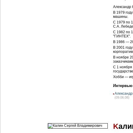
Александр К
В 1979 год
машины.
С 1979 по 
С.А. Лебеде
С 1982 по 
"ГИНТЕХ".
В 1986 — 2
В 2001 год
корпоратив
В ноябре 2
заказчикам
С 1 ноября
государстве
Хобби — иг
Интервью
Александр
(09.06.08)
K
али