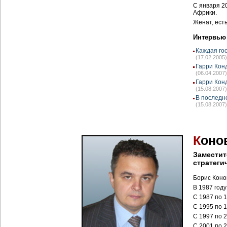
С января 2
Африки.
Женат, ест
Интервью
Каждая го
(17.02.2005)
Гарри Кон
(06.04.2007)
Гарри Кон
(15.08.2007)
В последн
(15.08.2007)
К
оно
Заместит
стратеги
Борис Конов
В 1987 год
С 1987 по 
С 1995 по 
С 1997 по 
С 2001 по 