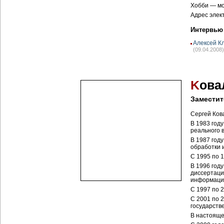
Хобби — мот
Адрес элек
Интервью
Алексей К
(09.04.2008)
K
ова
Заместит
Сергей Ков
В 1983 год
реального 
В 1987 год
обработки 
С 1995 по 
В 1996 год
диссертаци
информацио
С 1997 по 
С 2001 по 
государств
В настояще