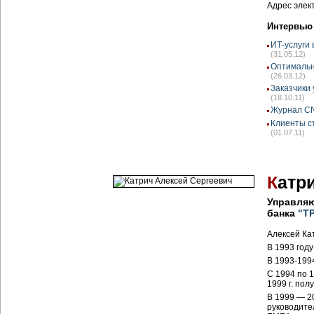
Адрес элек
Интервью
ИТ-услуги 
(31.05.12)
Оптималь
(26.03.12)
Заказчики
(18.10.11)
Журнал C
Клиенты ст
(01.07.11)
К
атр
Управляю
банка
"Т
Алексей Ка
В 1993 год
В 1993-199
С 1994 по 1
1999 г. пол
В 1999 — 2
руководите