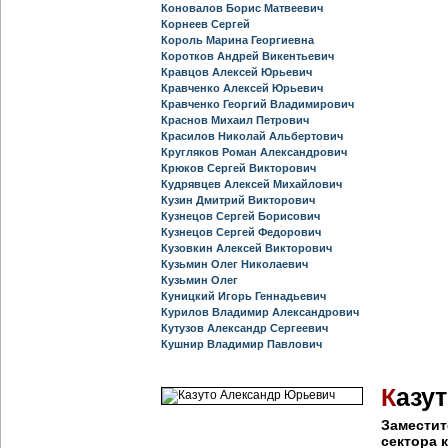
Коновалов Борис Матвеевич
Корнеев Сергей
Король Марина Георгиевна
Коротков Андрей Викентьевич
Кравцов Алексей Юрьевич
Кравченко Алексей Юрьевич
Кравченко Георгий Владимирович
Краснов Михаил Петрович
Красилов Николай Альбертович
Кругляков Роман Александрович
Крюков Сергей Викторович
Кудрявцев Алексей Михайлович
Кузин Дмитрий Викторович
Кузнецов Сергей Борисович
Кузнецов Сергей Федорович
Кузовкин Алексей Викторович
Кузьмин Олег Николаевич
Кузьмин Олег
Куницкий Игорь Геннадьевич
Курилов Владимир Александрович
Кутузов Александр Сергеевич
Кушнир Владимир Павлович
К
азу
Заместит
сектора 