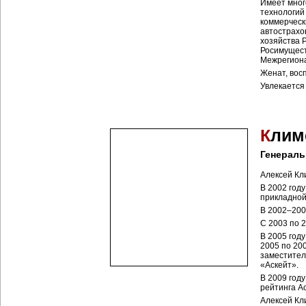
Имеет мног
технологий
коммерческ
автострахо
хозяйства 
Росимущест
Межрегионал
Женат, вос
Увлекается
К
лим
Генераль
Алексей Кл
В 2002 год
прикладной
В 2002–200
С 2003 по 
В 2005 год
2005 по 20
заместител
«Аскейт».
В 2009 год
рейтинга А
Алексей Кли