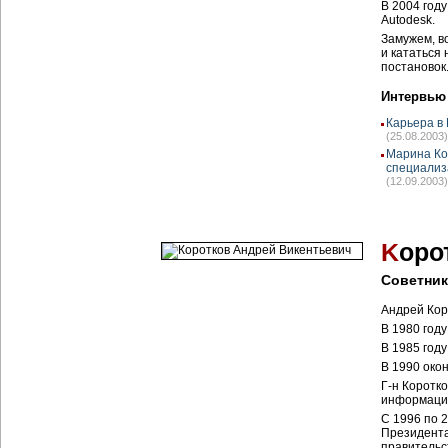
В 2004 год
Autodesk.
Замужем, в
и кататься
постановок
Интервью
Карьера в 
(25.08.2003)
Марина Ко
специализ
(12.09.2003)
K
оро
Советник
Андрей Кор
В 1980 год
В 1985 году
В 1990 око
Г-н Коротк
информаци
С 1996 по 
Президента
правительс