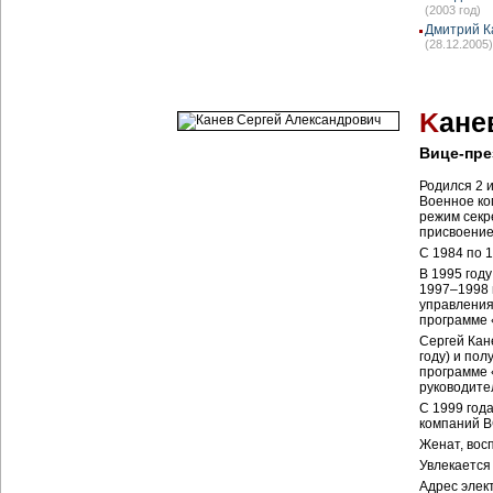
(2003 год)
Дмитрий К
(28.12.2005)
K
ане
Вице-пре
Родился 2 
Военное ко
режим секр
присвоение
С 1984 по 
В 1995 год
1997–1998 
управления
программе 
Сергей Кане
году) и по
программе 
руководите
С 1999 год
компаний В
Женат, вос
Увлекается
Адрес элек