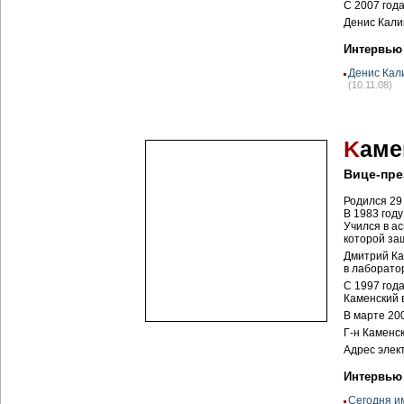
C 2007 год
Денис Кали
Интервью
Денис Кал
(10.11.08)
K
аме
Вице-пр
Родился 29 
В 1983 год
Учился в а
которой за
Дмитрий Ка
в лаборато
С 1997 года
Каменский 
В марте 200
Г-н
Каменск
Адрес элек
Интервью
Сегодня им