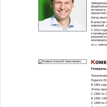
Заведующий
федерально
интернета,
причисляет
Автор мног
В качестве
компаний, з
С 2014 год
и промышле
решений в 
инновацион
Фото: MWEIM
K
омк
Генераль
Технически
Родился 28 
В 1992 году
Этапы проф
С 1992 по 
В 1995–199
С 1999 по 