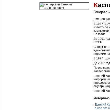
K
асп
Генерал
Евгений Ка
В 1987 год
известное 
компьютерн
Cascade.
До 1991 го
СССР.
С 1991 по 
единомышле
переименов
В 1997 год
До 2007 го
После созд
Касперская
Евгений Ка
информацио
профессион
ему принад
Евгений Ка
Интервью
Евгений К
в нее все