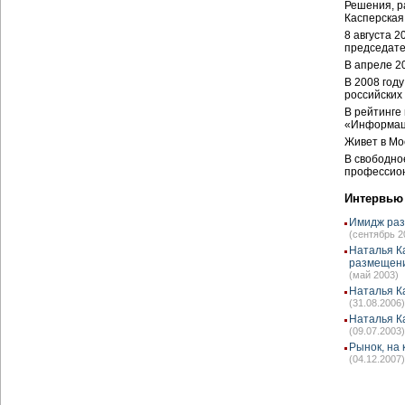
Решения, р
Касперская
8 августа 
председате
В апреле 2
В 2008 год
российских
В рейтинге
«Информац
Живет в Мо
В свободно
профессион
Интервью
Имидж раз
(сентябрь 2
Наталья К
размещени
(май 2003)
Наталья К
(31.08.2006)
Наталья К
(09.07.2003)
Рынок, на 
(04.12.2007)