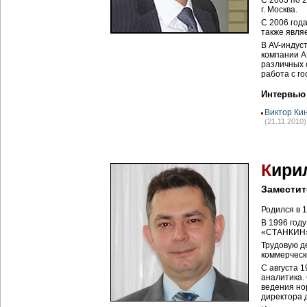
С 2003 по 
г. Москва.
С 2006 год
также явля
В AV-индус
компании A
различных 
работа с г
Интервью
Виктор Кин
(21.11.2010)
К
ири
Заместит
Родился в 1
В 1996 год
«СТАНКИН
Трудовую д
коммерческ
С августа 
аналитика.
ведения но
директора 