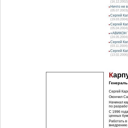
(16.12.2002)
Ничто не 
(05.07.2003)
Сергей Кап
(19.03.2004)
Сергей Ка
(05.04.2004)
«АВИКОН Т
(24.05.2004)
Сергей Ка
(03.11.2004)
Сергей Ка
(13.02.2006)
К
арп
Генерал
Сергей Кар
Окончил Са
Начинал ка
по разрабо
С 1996 год
ценных бум
Работать в
внедрению 