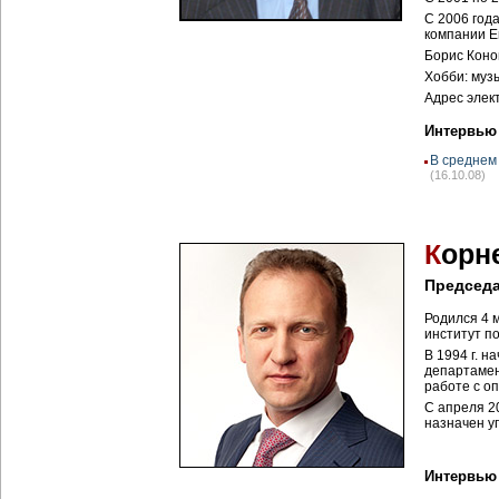
С 2006 год
компании En
Борис Конов
Хобби: муз
Адрес элек
Интервью
В среднем
(16.10.08)
К
орн
Председа
Родился 4 м
институт п
В 1994 г. н
департамен
работе с о
С апреля 2
назначен у
Интервью