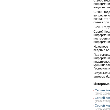
С 2000 год
информацио
национальн
С 2000 год
вопросам к
исполнител
совета при
В 2001 год
Сергей Ков
информацио
построения
информаци
На основе 
ведения ба
Под руково
информацио
правительс
муниципаль
Госгоринспе
Результаты
автором бо
Интервью
Сергей Ко
(25.07.2006)
Сергей Ко
(13.04.2007)
Сергей Ков
(04.07.2007)