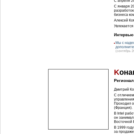
С апреля 2
С января 2
разработок
бизнеса ко
Алексей Ком
Увлекается
Интервью
Мы с наде
дополните
(сентябрь 2
K
она
Региона
Дмитрий Ко
С отличием
управления
Проходил о
(Франция).
В Intel раб
он занимал
Восточной 
В 1999 году
за продажи 