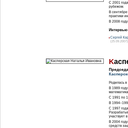
С 2001 года
рубежом.
В сентябре
практики и
В 2008 год
Интервью
Сергей Ка
(25.09.2007)
K
асп
Председа
Касперск
Родилась в
В 1989 год
математика
С 1991 по 
В 1994–199
С 1997 год
Разрабатыв
участвует 
В 2004 год
средств за