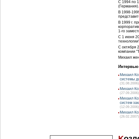
C 1994 по 
(Германия).
В 1998-199
представит
В 1999 г. 
корпоратив
1-го замес
С 1 июня 2
технологии"
С октября 
компании "
Михаил жена
Интервью
Михаил Ко
системы д
(31.08.2006)
Михаил Ко
(27.09.2006)
Михаил Ко
систем зак
(12.09.2006)
Михаил Ко
(26.02.2007)
K
озл