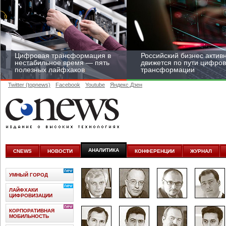
Цифровая трансформация в
Российский бизнес актив
нестабильное время — пять
движется по пути цифро
полезных лайфхаков
трансформации
Twitter (topnews)
Facebook
Youtube
Яндекс.Дзен
Средний бизнес начал
цифровизироваться со
скоростью крупных
АНАЛИТИКА
CNEWS
НОВОСТИ
КОНФЕРЕНЦИИ
ЖУРНАЛ
корпораций
УМНЫЙ ГОРОД
ЛАЙФХАКИ
ЦИФРОВИЗАЦИИ
КОРПОРАТИВНАЯ
МОБИЛЬНОСТЬ