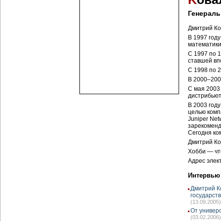
Генераль
Дмитрий Ко
В 1997 год
математики
С 1997 по 
ставшей вп
С 1998 по 
В 2000–200
С мая 2003
дистрибьют
В 2003 год
целью комп
Juniper Net
зарекоменд
Сегодня ко
Дмитрий Ко
Хобби — чт
Адрес элек
Интервью
Дмитрий К
государст
(13.09.2005)
От универ
(03.02.2006)