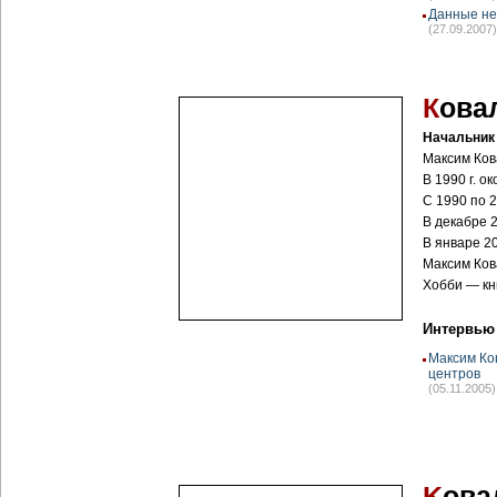
Данные не
(27.09.2007)
К
ова
Начальник
Максим Ков
В 1990 г. 
С 1990 по 
В декабре 
В январе 2
Максим Ков
Хобби — кн
Интервью
Максим Ко
центров
(05.11.2005)
K
ова