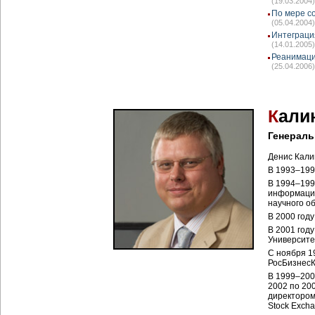
(19.03.2004)
По мере с
(05.04.2004)
Интеграци
(14.01.2005)
Реанимаци
(25.04.2006)
К
али
Генерал
Денис Кали
В 1993–199
В 1994–199
информацио
научного о
В 2000 год
В 2001 год
Университе
С ноября 1
РосБизнесК
В 1999–2007
2002 по 20
директором
Stock Excha